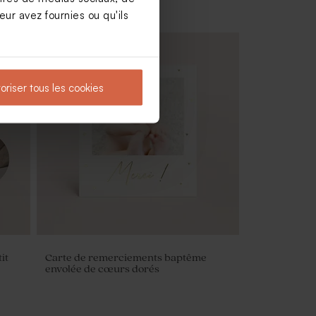
ur avez fournies ou qu'ils
oriser tous les cookies
Pot en verre strié baptême avec
couvercle en bois
it
Carte de remerciements baptême
envolée de cœurs dorés