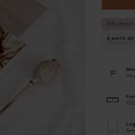
À personnalise
Photo et 
Police de
15% offerts* s
Couleur d
Possibilit
À partir d
outil de p
Prix/pièce (T.
À retenir :
Matière : 
Mo
Par 
For
10,
Log
Ave