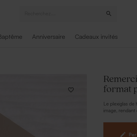
Baptême
Anniversaire
Cadeaux invités
Remerci
format p
Le plexiglas de 
image, rendant 
Cette carte re
pourrez la con
événement uni
Per