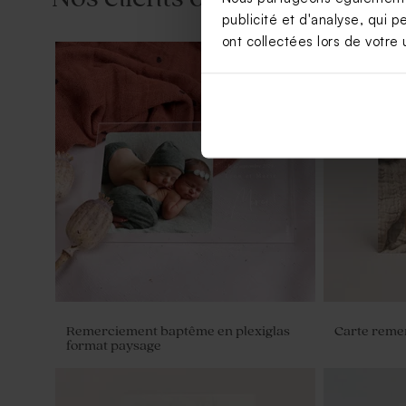
publicité et d'analyse, qui p
ont collectées lors de votre u
Carte polaroïd naissance trio de photo
Fiole en ve
Remerciement baptême en plexiglas
Carte reme
format paysage