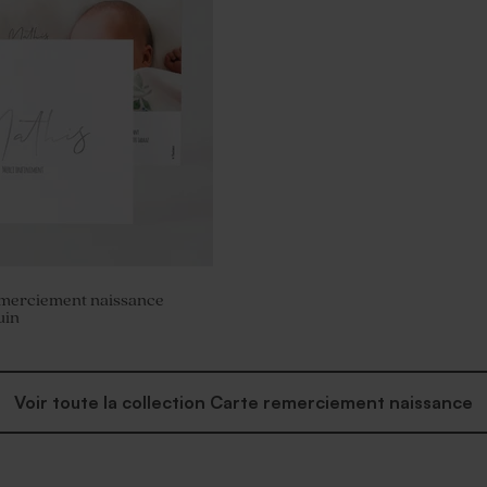
re baptême nervuré
bois gravure message
emerciement naissance
uin
Voir toute la collection Carte remerciement naissance