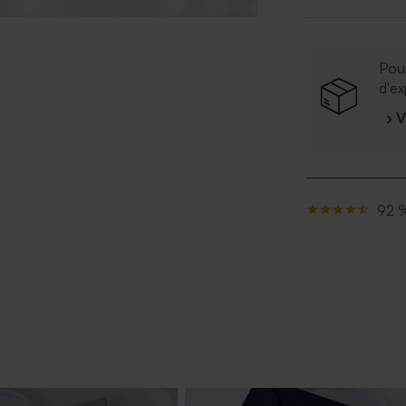
Pour
d'ex
› 
92 %