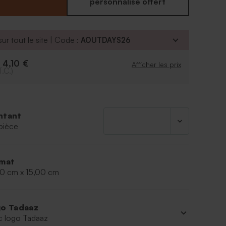
r :
personnalisé offert
texte
 caractère
ur tout le site | Code :
AOUTDAYS26
e la police
é d'ajouter le symbole de votre choix grâce à notre
4,10 €
e
ersonnalisation.
Afficher les prix
T.C.)
plexiglas
ntant
pièce
mat
00 cm x 15,00 cm
o Tadaaz
c logo Tadaaz