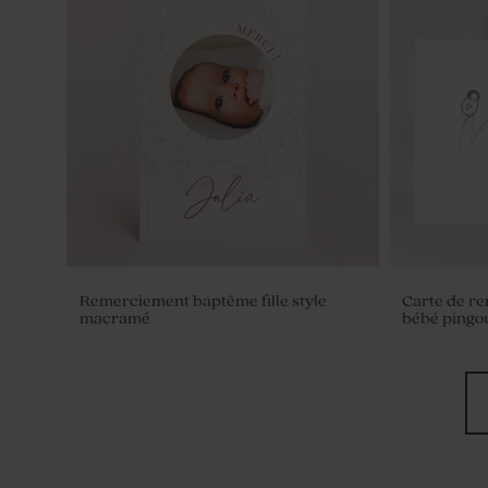
Contenant à dragées transparent
Pot en ver
baptême
couvercle 
Remerciement baptême fille style
Carte de r
macramé
bébé pingo