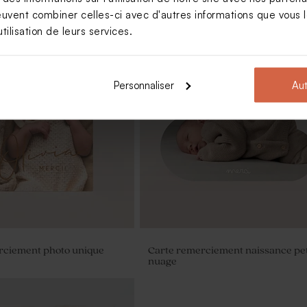
euvent combiner celles-ci avec d'autres informations que vous le
tilisation de leurs services.
Personnaliser
Aut
rre baptême et prénom
Contenant à dragées transparent
baptême prénom
rciement photo unique
Carte remerciement naissance pet
nuage