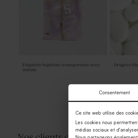
Etiquette baptême transparente avec
Dragées bla
initiale
Consentement
Ce site web utilise des cooki
Les cookies nous permettent 
médias sociaux et d'analyser 
Nos clients ont aussi aimé...
Nous partageons également de