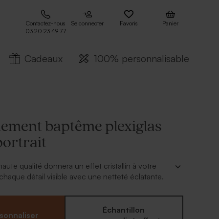
Contactez-nous
Se connecter
Favoris
Panier
03 20 23 49 77
Cadeaux
100% personnalisable
ement baptême plexiglas
ortrait
haute qualité donnera un effet cristallin à votre
chaque détail visible avec une netteté éclatante.
merciement baptême a une qualité durable et vous
server pendant des années en souvenir de cet
que.
Échantillon
sonnaliser