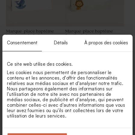
Marque-place baptême
Marque-place baptême
baleine en balade
famille de la jungle
Consentement
Détails
À propos des cookies
Dragées baptême vert pastel
Dragées baptême
1 kg (± 240 ex)
eucalyptus amande 1 kg (±
300 ex)
Ce site web utilise des cookies.
Les cookies nous permettent de personnaliser le
contenu et les annonces, d'offrir des fonctionnalités
relatives aux médias sociaux et d'analyser notre trafic.
Nous partageons également des informations sur
l'utilisation de notre site avec nos partenaires de
médias sociaux, de publicité et d'analyse, qui peuvent
combiner celles-ci avec d'autres informations que vous
Marque-place baptême
Marque-place baptême
jungle vintage
jungle en folie
leur avez fournies ou qu'ils ont collectées lors de votre
utilisation de leurs services.
Tube à bulles baptême vert
Contenant dragées baptême
eucalyptus
tissu vert de gris