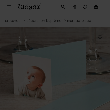
naissance
→
décoration baptême
→
marque-place