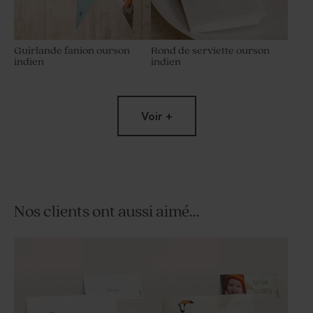
Guirlande fanion ourson
Rond de serviette ourson
indien
indien
Voir +
Nos clients ont aussi aimé...
Savon baptême marbré vert
Boîte en velours baptême
- Parfum Thé Vert
verte noeud papillon avec
gravure