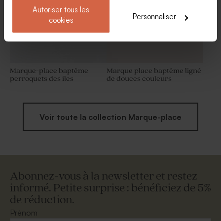
Autoriser tous les
Personnaliser
cookies
Marque-place baptême
Marque place baptême ligné
perroquets des iles
de douces couleurs
Voir toute la collection Marque-place
Abonnez-vous à la newsletter et restez
informé. Petite surprise : bénéficiez de 5%
de réduction.
Prénom