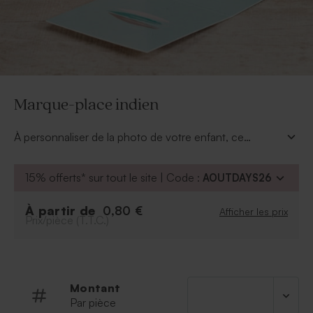
Marque-place indien
À personnaliser de la photo de votre enfant, ce
marque-place indien sur le thème des tipis et plumes
sera parfait pour finaliser la décoration de votre table
15% offerts* sur tout le site | Code :
AOUTDAYS26
de baptême.
À partir de
0,80 €
Afficher les prix
Prix/pièce (T.T.C.)
Montant
Par pièce