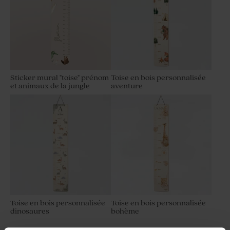
Sticker mural "toise" prénom
Toise en bois personnalisée
et animaux de la jungle
aventure
Toise en bois personnalisée
Toise en bois personnalisée
dinosaures
bohème