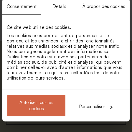
Consentement
Détails
À propos des cookies
Voir toute la collection Déco murale
chambre bébé
Ce site web utilise des cookies.
Les cookies nous permettent de personnaliser le
contenu et les annonces, d'offrir des fonctionnalités
relatives aux médias sociaux et d'analyser notre trafic.
Nous partageons également des informations sur
Abonnez-vous à la newsletter et restez
l'utilisation de notre site avec nos partenaires de
informé. Petite surprise : bénéficiez de 5%
médias sociaux, de publicité et d'analyse, qui peuvent
combiner celles-ci avec d'autres informations que vous
de réduction.
leur avez fournies ou qu'ils ont collectées lors de votre
Prénom
utilisation de leurs services.
E-mail
Autoriser tous les
Personnaliser
cookies
S'abonner