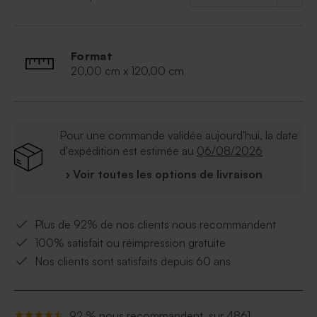
de votre petite merveille. Vous aurez le choix de
modifier la police ainsi que sa couleur !
* Toise en bois
Format
* Les repères de taille sont gravées au laser
20,00 cm x 120,00 cm
directement sur le bois
* La toise est pliable grâce aux charnières
* La toise est livrée avec un ruban afin de l'accrocher
au mur
Pour une commande validée aujourd'hui, la date
d'expédition est estimée au
06/08/2026
› Voir toutes les options de livraison
Plus de 92% de nos clients nous recommandent
100% satisfait ou réimpression gratuite
Nos clients sont satisfaits depuis 60 ans
92 % nous recommandent, sur 4861