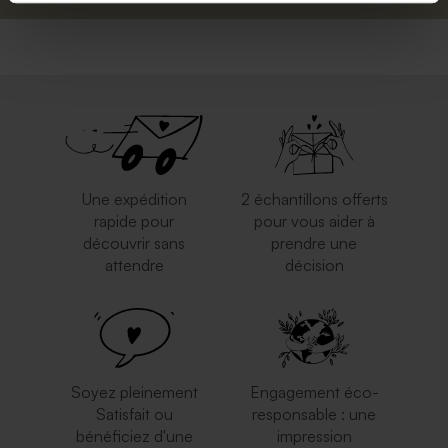
Une expédition
2 échantillons offerts
rapide pour
pour vous aider à
découvrir sans
prendre une
attendre
décision
Soyez pleinement
Engagement éco-
Satisfait ou
responsable : une
bénéficiez d'une
impression