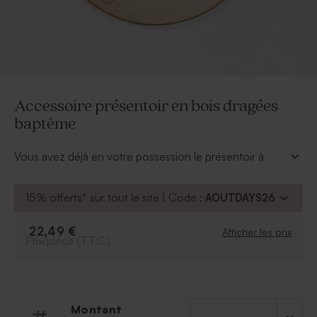
Accessoire présentoir en bois dragées
baptême
Vous avez déjà en votre possession le présentoir à
dragées en bois de la gamme Tadaaz. Grâce à notre
accessoire, votre second enfant pourra en bénéficier.
15% offerts* sur tout le site | Code :
AOUTDAYS26
En effet, commandez juste l'accessoire gravé du
prénom de votre second enfant et voilà votre
22,49 €
Afficher les prix
présentoir prêt à être réutilisé pour le baptême de
Prix/pièce (T.T.C.)
votre nouveau bébé.
Montant