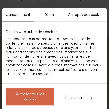
Consentement
Détails
À propos des cookies
Voir toute la collection Présentoir dragées
Ce site web utilise des cookies.
Les cookies nous permettent de personnaliser le
contenu et les annonces, d'offrir des fonctionnalités
Abonnez-vous à la newsletter et restez
relatives aux médias sociaux et d'analyser notre trafic.
Nous partageons également des informations sur
informé. Petite surprise : bénéficiez de 5%
l'utilisation de notre site avec nos partenaires de
de réduction.
médias sociaux, de publicité et d'analyse, qui peuvent
combiner celles-ci avec d'autres informations que vous
Prénom
leur avez fournies ou qu'ils ont collectées lors de votre
utilisation de leurs services.
E-mail
Autoriser tous les
Personnaliser
cookies
S'abonner