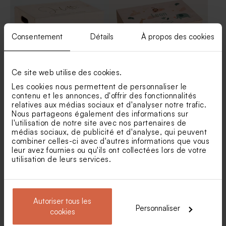
Consentement
Détails
À propos des cookies
Ce site web utilise des cookies.
Les cookies nous permettent de personnaliser le
Boite de naissance bébé
Boite à souvenirs en bois
personnalisable
naissance savane
contenu et les annonces, d'offrir des fonctionnalités
relatives aux médias sociaux et d'analyser notre trafic.
Nous partageons également des informations sur
l'utilisation de notre site avec nos partenaires de
médias sociaux, de publicité et d'analyse, qui peuvent
combiner celles-ci avec d'autres informations que vous
leur avez fournies ou qu'ils ont collectées lors de votre
utilisation de leurs services.
Autoriser tous les
Personnaliser
Boite à souvenirs naissance
Valisette avec petit fruit
cookies
bois et plexi jardin
printanier