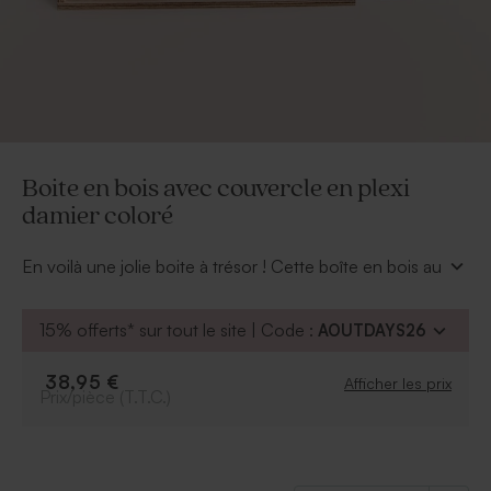
Boite en bois avec couvercle en plexi
damier coloré
En voilà une jolie boite à trésor ! Cette boîte en bois au
couvercle en plexi personnalisable sera un cadeau
parfait pour prendre soin des affaires d'un petit garçon
15% offerts* sur tout le site | Code :
AOUTDAYS26
ou petite fille.
Elle se ferme en glissant le plexi dans les fentes.
38,95 €
Afficher les prix
Format : L 30 x H 15.5 x l 21 cm
Prix/pièce (T.T.C.)