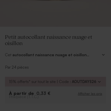
Petit autocollant naissance nuage et
oisillon
Cet
autocollant naissance nuage et oisillon
sublimera votre boîte à dragées. Personnalisez du
prénom de votre enfant, et de la couleur de votre
Par 24 pièces
choix ce sticker fera l'unanimité auprès de tous.
Diamètre 4,4 cm. Vous pouvez également l'utiliser en
15% offerts* sur tout le site | Code :
AOUTDAYS26
timbre de scellage sur les enveloppes.
À partir de
0,33 €
Afficher les prix
Prix/pièce (T.T.C.)