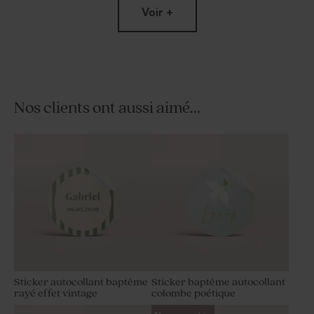
Voir +
Nos clients ont aussi aimé...
Pochon tissu baptême 100%
Carte polaroïd naissance trio
coton - beige
de photo
Sticker autocollant baptême
Sticker baptême autocollant
rayé effet vintage
colombe poétique
Contenant dragées baptême
Fiole en verre baptême et