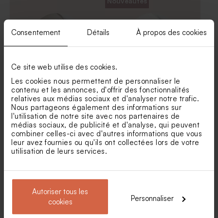
Nouveautés
tissu ivoire
prénom
Consentement
Détails
À propos des cookies
Ce site web utilise des cookies.
Les cookies nous permettent de personnaliser le
contenu et les annonces, d'offrir des fonctionnalités
Sticker baptême maman et
Sticker baptême balade
relatives aux médias sociaux et d'analyser notre trafic.
bébé oies
enchantée en forêt
Nous partageons également des informations sur
Contenant à dragées
Contenant à dragées
l'utilisation de notre site avec nos partenaires de
transparent baptême
transparent baptême
médias sociaux, de publicité et d'analyse, qui peuvent
prénom
combiner celles-ci avec d'autres informations que vous
leur avez fournies ou qu'ils ont collectées lors de votre
utilisation de leurs services.
Autoriser tous les
Personnaliser
cookies
Sticker baptême
Stickers baptême lion