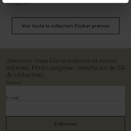
montgolfière
Voir toute la collection Sticker prénom
Abonnez-vous à la newsletter et restez
informé. Petite surprise : bénéficiez de 5%
de réduction.
Prénom
E-mail
S'abonner