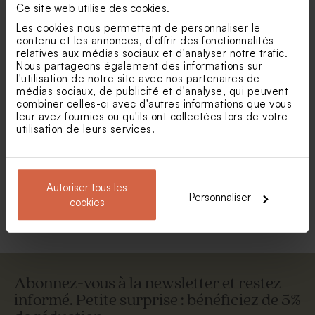
Ce site web utilise des cookies.
Les cookies nous permettent de personnaliser le
contenu et les annonces, d'offrir des fonctionnalités
relatives aux médias sociaux et d'analyser notre trafic.
Nous partageons également des informations sur
l'utilisation de notre site avec nos partenaires de
médias sociaux, de publicité et d'analyse, qui peuvent
combiner celles-ci avec d'autres informations que vous
leur avez fournies ou qu'ils ont collectées lors de votre
utilisation de leurs services.
Sticker baptême motif coeur
Sticker baptême maman et
bébé oies
Autoriser tous les
Personnaliser
Voir toute la collection Sticker prénom
cookies
Abonnez-vous à la newsletter et restez
informé. Petite surprise : bénéficiez de 5%