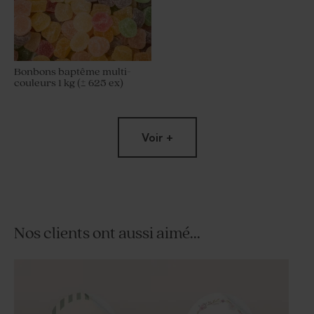
Bonbons baptême multi-
couleurs 1 kg (± 625 ex)
Nouveautés
Voir +
Nos clients ont aussi aimé...
Perle au biscuit chocolaté
Bonbon soucoupe acidulé
communion Picasso 1 kg (±
baptême 125 gr (± 96 ex)
195 ex)