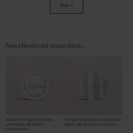
Voir +
Nos clients ont aussi aimé...
Dragées baptême lentilles
Tube à bulles baptême rose
roses 1 kg (± 1120 ex)
Limited
edition
Sticker bougie baptême
Sticker baptême autocollant
couronne de fleurs
lignée de douces couleurs
champêtre
Vase rose pour cadeau invité
Dragées rose bébé 1 kg (±