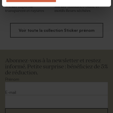
Sticker baptême
Sticker naissance blanc et
transparent et rayures
motifs fleurs séchées
Voir toute la collection Sticker prénom
Abonnez-vous à la newsletter et restez
informé. Petite surprise : bénéficiez de 5%
de réduction.
Prénom
E-mail