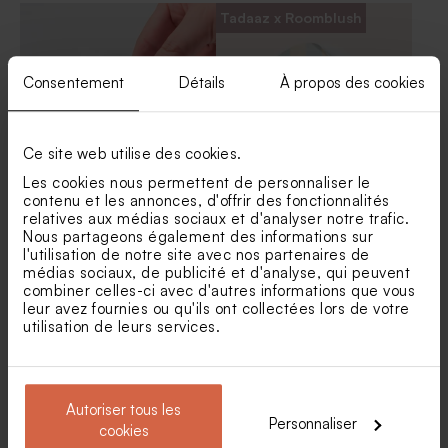
baptême
240 ex)
Tadaaz x Roomblush
Consentement
Détails
À propos des cookies
Ce site web utilise des cookies.
Les cookies nous permettent de personnaliser le
contenu et les annonces, d'offrir des fonctionnalités
Sticker baptême
Sticker naissance décor
relatives aux médias sociaux et d'analyser notre trafic.
transparent pour prénom
fond ligné
Pot en verre sel de bain rose
Boîte DIY cadeaux invités
Nous partageons également des informations sur
(3.7 cm)
baptême
naissance rose
l'utilisation de notre site avec nos partenaires de
médias sociaux, de publicité et d'analyse, qui peuvent
combiner celles-ci avec d'autres informations que vous
leur avez fournies ou qu'ils ont collectées lors de votre
utilisation de leurs services.
Autoriser tous les
Personnaliser
cookies