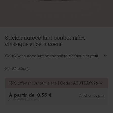
Sticker autocollant bonbonnière
classique et petit coeur
Ce sticker autocollant bonbonnière classique et petit
coeur sera parfait pour personnaliser vos
remerciements baptême. L'autocollant est disponible
Par 24 pièces
en plusieurs couleurs. Rendez-vous dans l'outil de
personnalisation pour sélectionner la couleur et
15% offerts* sur tout le site | Code :
AOUTDAYS26
inscrire le prénom de bébé.
*Dimensions : 4,4 cm
*Le produit est commercialisé séparément de
À partir de
0,33 €
Afficher les prix
Prix/pièce (T.T.C.)
l'autocollant
. Vous pourrez le retrouver un peu plus
bas sur la page.