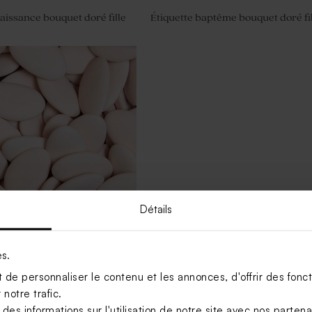
naissance bouquet doré fille
Étiquette baptême bouquet doré fi
Détails
es.
tême nude 1 kg (± 240 ex)
de personnaliser le contenu et les annonces, d'offrir des foncti
notre trafic.
s informations sur l'utilisation de notre site avec nos parten