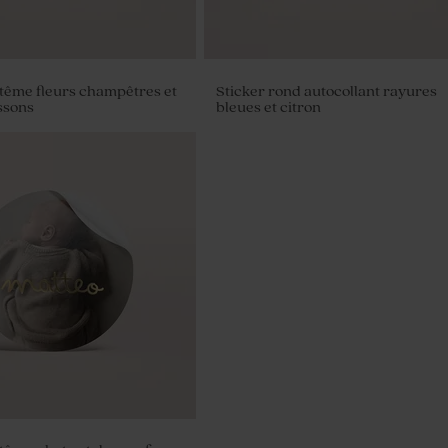
tême fleurs champêtres et
Sticker rond autocollant rayures
ssons
bleues et citron
adeaux invités naissance