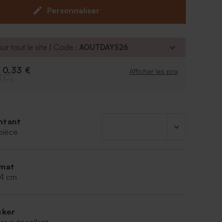
séchées. Vous pourrez aussi le coller au dos de
Personnaliser
afin de la sceller avec originalité.
4 cm
est commercialisé séparément de
ur tout le site | Code :
AOUTDAYS26
0,33 €
e
Afficher les prix
T.C.)
ntant
pièce
mat
,4 cm
cker