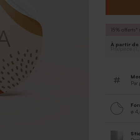
fiole de fleurs 
votre enveloppe 
* Diamètre : 4,
* Le produit 
l'autocollant.
15% offerts* s
À partir d
Prix/pièce (T.
Mo
Par 
For
ø 4
Sti