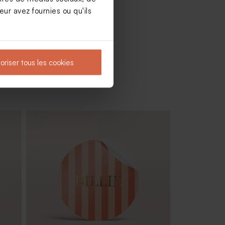
ur avez fournies ou qu'ils
oriser tous les cookies
tême
Dragées rose bébé 1 kg (± 240 ex)