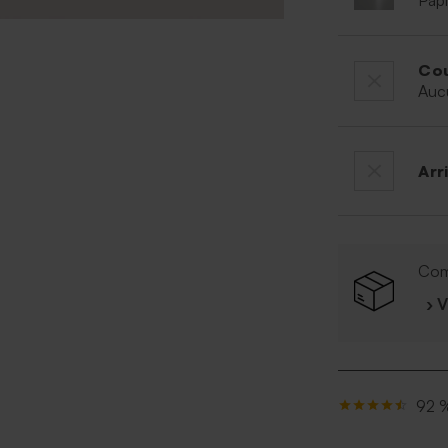
Papi
Cou
Auc
Arr
Com
› 
92 %