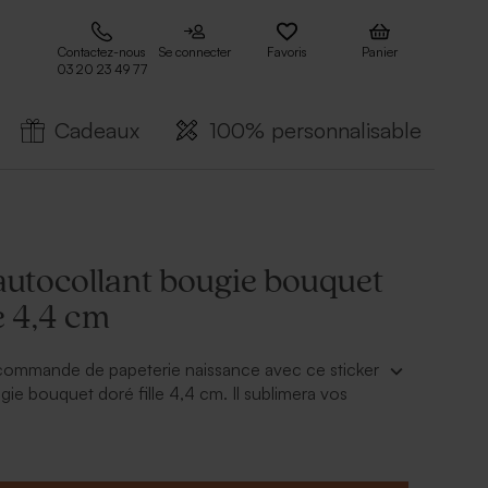
Contactez-nous
Se connecter
Favoris
Panier
03 20 23 49 77
Cadeaux
100% personnalisable
autocollant bougie bouquet
le 4,4 cm
 commande de papeterie naissance avec ce sticker
gie bouquet doré fille 4,4 cm. Il sublimera vos
baptême avec le prénom de votre petit bout et son
erne. Convient parfaitement pour la
n d'une bougie, d'une boite à dragées ou d'une