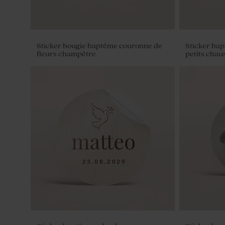
Sticker bougie baptême couronne de
Sticker bap
fleurs champêtre
petits chau
Pot en verre sel de bain rose baptême
Boîte DIY c
rose