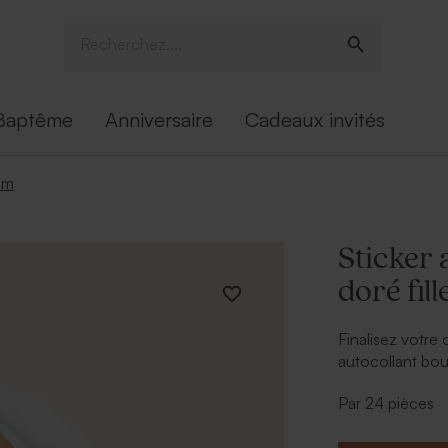
Baptême
Anniversaire
Cadeaux invités
om
Sticker 
doré fil
Finalisez votre
autocollant bou
cadeaux invité 
Par 24 pièces
joli design mod
personnalisatio