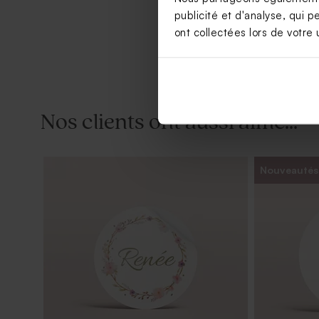
publicité et d'analyse, qui p
ont collectées lors de votre u
Nos clients ont aussi aimé...
Nouveautés
Dragées baptême lentilles roses 1 kg (±
Tube à bull
1120 ex)