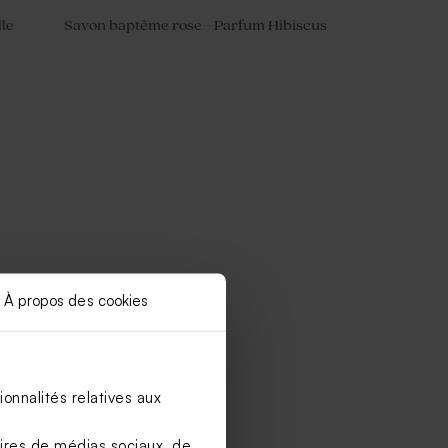
lle
Savon baptême rose - Parfum Hibiscus
À propos des cookies
onnalités relatives aux
aires de médias sociaux, de