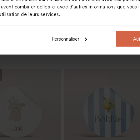
Limited
euvent combiner celles-ci avec d'autres informations que vous le
Voir +
edition
tilisation de leurs services.
Personnaliser
Aut
es baptême rose
Vase rose pour cadeau invité bap