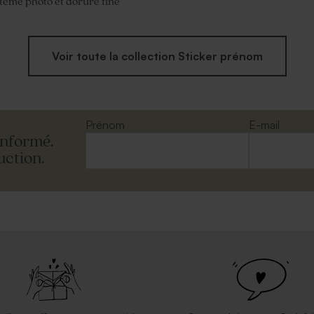
tême photo et dorure fine
Voir toute la collection Sticker prénom
Prénom
E-mail
informé.
uction.