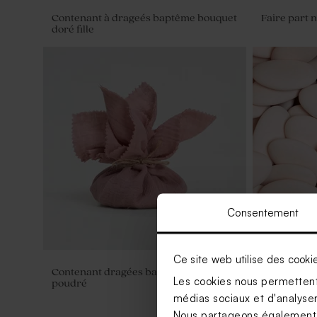
Contenant à drageés baptême bouquet
Faire part 
doré fille
Consentement
Ce site web utilise des cooki
Contenant dragées baptême tissu rose
Dragées bap
Les cookies nous permettent 
poudré
médias sociaux et d'analyser 
Nous partageons également de