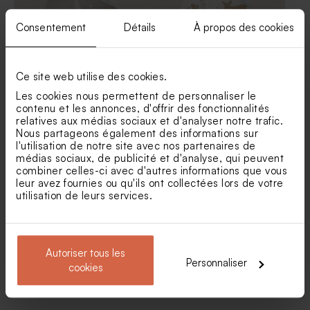
Consentement
Détails
À propos des cookies
Ce site web utilise des cookies.
Les cookies nous permettent de personnaliser le
Sticker baptême maman et
Sticker baptême balade
contenu et les annonces, d'offrir des fonctionnalités
bébé oies
enchantée en forêt
relatives aux médias sociaux et d'analyser notre trafic.
Tadaaz x Roomblush
Nous partageons également des informations sur
l'utilisation de notre site avec nos partenaires de
médias sociaux, de publicité et d'analyse, qui peuvent
combiner celles-ci avec d'autres informations que vous
leur avez fournies ou qu'ils ont collectées lors de votre
utilisation de leurs services.
Autoriser tous les
Personnaliser
cookies
Stickers baptême lion
Sticker naissance décor
fond ligné