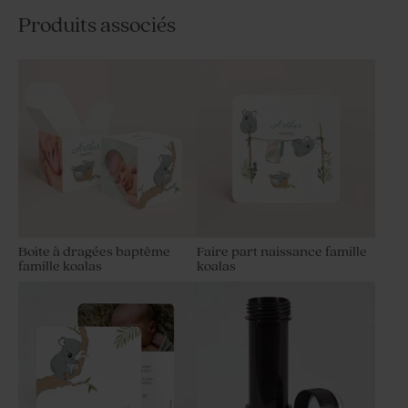
Produits associés
Boite à dragées baptême
Faire part naissance famille
famille koalas
koalas