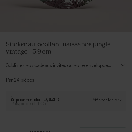
Sticker autocollant naissance jungle
vintage - 5,9 cm
Sublimez vos cadeaux invités ou votre enveloppe
grâce à ce sticker autocollant naissance jungle vintage
- 5,9 cm. Ajoutez le prénom de bébé ou sa date de
Par 24 pièces
naissance grâce aux différentes polices d'écriture
proposées dans notre outil. Vous pourrez également
choisir la couleur du texte dans la palette de couleur.
À partir de
0,44 €
Afficher les prix
Prix/pièce (T.T.C.)