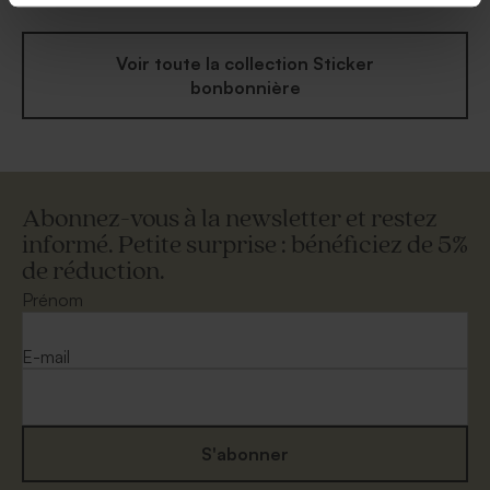
Voir toute la collection Sticker
bonbonnière
Abonnez-vous à la newsletter et restez
informé. Petite surprise : bénéficiez de 5%
de réduction.
Prénom
E-mail
S'abonner