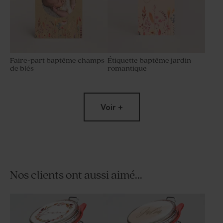
Faire-part baptême champs
Étiquette baptême jardin
de blés
romantique
Voir +
Nos clients ont aussi aimé...
Sticker naissance jardin
Sticker rond autocollant
romantique
baptême bohème et dorure