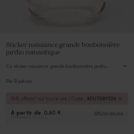
Sticker naissance grande bonbonnière
jardin romantique
Ce sticker naissance grande bonbonnière jardin
romantique sera parfait pour sublimer ce contenant en
verre. Personnalisez cet autocollant directement dans
Par 8 pièces
notre outil avec le texte de votre choix : un prénom, un
date ou une citation. Le thème mis en avant sera
15% offerts* sur tout le site | Code :
AOUTDAYS26
flagrant pour tous les invités, et oui le champêtre
s'invite à votre fête.
À partir de
0,60 €
Afficher les prix
Prix/pièce (T.T.C.)