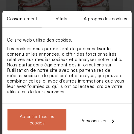
Consentement
Détails
À propos des cookies
Ce site web utilise des cookies.
Sticker naissance rond
Sticker autocollant grande
Les cookies nous permettent de personnaliser le
grande bonbonnière douces
bonbonnière aquarelle rose
contenu et les annonces, d'offrir des fonctionnalités
fleurs
Sticker tube à bulles jardin
Carte remerciement
relatives aux médias sociaux et d'analyser notre trafic.
romantique
naissance jardin romantique
Nous partageons également des informations sur
l'utilisation de notre site avec nos partenaires de
médias sociaux, de publicité et d'analyse, qui peuvent
combiner celles-ci avec d'autres informations que vous
leur avez fournies ou qu'ils ont collectées lors de votre
utilisation de leurs services.
Autoriser tous les
Personnaliser
cookies
Sticker autocollant grande
bonbonnière couleur unie
Carte menu baptême jardin
Guirlande fanion baptême
romantique
jardin romantique