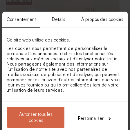
Nouveautés
marbrées bleues 1 kg (± 1120
kg (± 240 ex)
ex)
Consentement
Détails
À propos des cookies
Ce site web utilise des cookies.
Les cookies nous permettent de personnaliser le
contenu et les annonces, d'offrir des fonctionnalités
Sticker baptême balade
Stickers baptême lion
relatives aux médias sociaux et d'analyser notre trafic.
enchantée en forêt
Nous partageons également des informations sur
l'utilisation de notre site avec nos partenaires de
Dragées baptême bleu nuit 1
Contenant dragées baptême
médias sociaux, de publicité et d'analyse, qui peuvent
kg (± 240 ex)
tissu bleu
combiner celles-ci avec d'autres informations que vous
leur avez fournies ou qu'ils ont collectées lors de votre
utilisation de leurs services.
Autoriser tous les
Personnaliser
cookies
Sticker baptême tortue sous
Sticker autocollant baptême