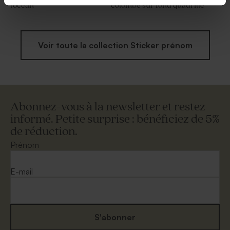
l'océan
colombe sur fond quadrillé
Voir toute la collection Sticker prénom
Abonnez-vous à la newsletter et restez
informé. Petite surprise : bénéficiez de 5%
de réduction.
Prénom
E-mail
S'abonner