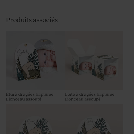
Produits associés
Étui à dragées baptême
Boîte à dragées baptême
Lionceau assoupi
Lionceau assoupi