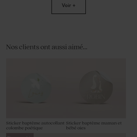
Voir +
Nos clients ont aussi aimé...
Dragées baptême bleues 1 kg
Tube à bulles baptême bleu
(± 240 ex)
vintage
Sticker baptême autocollant
Sticker baptême maman et
colombe poétique
bébé oies
Dragées lentilles baptême
Dragées baptême bleu gris 1