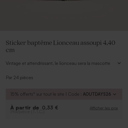
Sticker baptême Lionceau assoupi 4,40
cm
Vintage et attendrissant, le lionceau sera la mascotte
du baptême de bébé. Déjà présent sur le faire-part
naissance et sur la carte remerciement, il sera partout
Par 24 pièces
le jour J avec ce sticker baptême Lionceau assoupi
4,40 cm. Sur les enveloppes, sur les cadeaux invités
15% offerts* sur tout le site | Code :
AOUTDAYS26
ou sur vos tables, collez-en où bon vous semble pour
que, dans chaque détail, votre thème soit parfait !
Création imaginée par Créanatif
À partir de
0,33 €
Afficher les prix
Prix/pièce (T.T.C.)