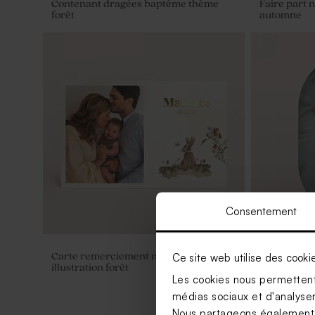
Contenant dragées baptême thème
Faire part 
forêt
automne
Consentement
Ce site web utilise des cooki
Carte remerciement naissance
Remercieme
illustration forêt
avec photo
Les cookies nous permettent 
médias sociaux et d'analyser 
Nous partageons également de