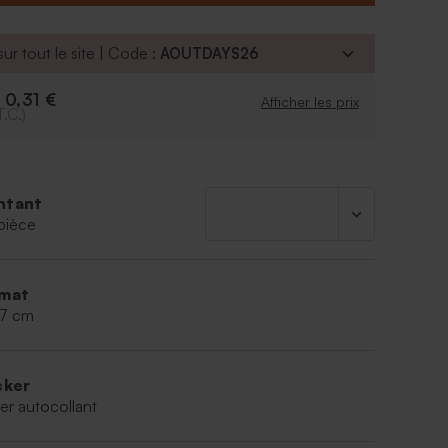
ur tout le site | Code :
AOUTDAYS26
0,31 €
e
Afficher les prix
T.C.)
ntant
pièce
mat
,7 cm
cker
er autocollant