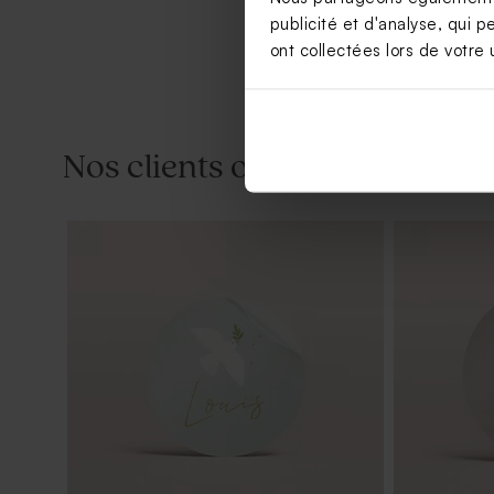
publicité et d'analyse, qui p
ont collectées lors de votre u
Nos clients ont aussi aimé...
Savon baptême rose - Parfum Hibiscus
Contenant d
poudré