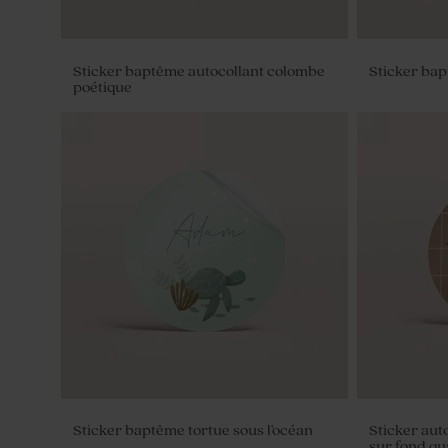
Sticker baptême autocollant colombe
Sticker ba
poétique
Tube à bulles baptême rose
Vase rose p
Sticker baptême tortue sous l'océan
Sticker aut
sur fond qu