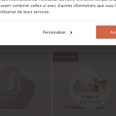
Voir +
euvent combiner celles-ci avec d'autres informations que vous le
tilisation de leurs services.
Personnaliser
Aut
Nouveautés
ragées baptême tissu rose
Dragées baptême nude 1 kg (± 240
Limited
edition