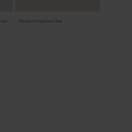
e en
Stickers baptême lion