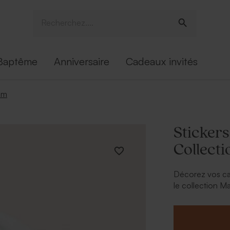
Baptême
Anniversaire
Cadeaux invités
om
Stickers
Collect
Décorez vos cad
le collection M
* Contenant à 
* À personnalise