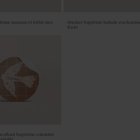
ptême maman et bébé oies
Sticker baptême balade enchanté
forêt
our cadeau invité baptême
ocollant baptême colombe
adrillé