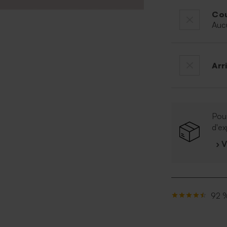
Cou
Auc
Arr
Pour
d'ex
› 
92 %