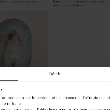
naissance carré couronne
Faire part naissance couronne et
animaux de la forêt
Détails
es.
nt naissance format oval
de personnaliser le contenu et les annonces, d'offrir des foncti
notre trafic.
s informations sur l'utilisation de notre site avec nos parten