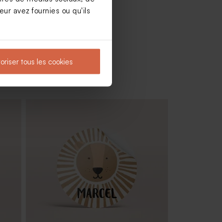
ur avez fournies ou qu'ils
oriser tous les cookies
 ex)
Dragées baptême lentilles roses 1 kg (±
1120 ex)