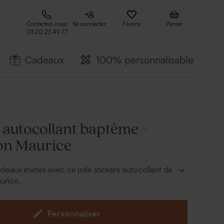
Contactez-nous
Se connecter
Favoris
Panier
03 20 23 49 77
Cadeaux
100% personnalisable
 autocollant baptême -
ion Maurice
eaux invités avec ce jolie stickers autocollant de
aurice.
dragées vendu séparemment.
r en ligne.
Personnaliser