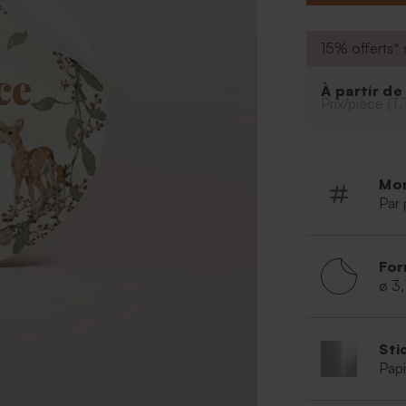
15% offerts* s
À partir d
Prix/pièce (T.
Mo
Par 
For
ø 3
Sti
Papi