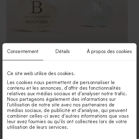
Sticker baptême couleur
Sticker baptême autocollant
Consentement
Détails
À propos des cookies
douce et zèbre
colombe poétique
Vase pour cadeau invité
Fleurs séchées baptême -
Nouveautés
baptême
Lagurus melon
Ce site web utilise des cookies.
Les cookies nous permettent de personnaliser le
contenu et les annonces, d'offrir des fonctionnalités
relatives aux médias sociaux et d'analyser notre trafic.
Nous partageons également des informations sur
l'utilisation de notre site avec nos partenaires de
médias sociaux, de publicité et d'analyse, qui peuvent
combiner celles-ci avec d'autres informations que vous
leur avez fournies ou qu'ils ont collectées lors de votre
Sticker baptême maman et
Sticker baptême balade
utilisation de leurs services.
bébé oies
enchantée en forêt
Étui à dragées baptême
Boite à dragées baptême
terracotta uni
terracotta uni