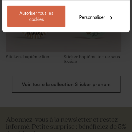
Autoriser tous les
Personnaliser
cookies
Stickers baptême lion
Sticker baptême tortue sous
l'océan
Voir toute la collection Sticker prénom
Abonnez-vous à la newsletter et restez
informé. Petite surprise : bénéficiez de 5%