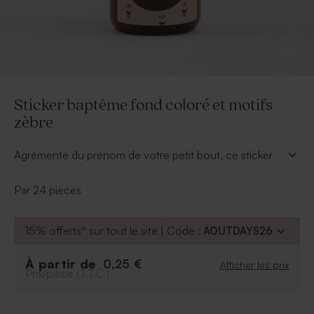
Sticker baptême fond coloré et motifs
zèbre
Agrémenté du prénom de votre petit bout, ce sticker
baptême ornera parfaitement le cadeau invité que
vous avez choisi d'offrir à vos convives.
Par 24 pièces
À personnaliser
:
Texte
15% offerts* sur tout le site | Code :
AOUTDAYS26
Police et couleur de la police
Couleur de fond du rond
À partir de
0,25 €
Afficher les prix
Prix/pièce (T.T.C.)
Possibilité d'ajouter le symbole de votre choix
grâce à notre outil de personnalisation.