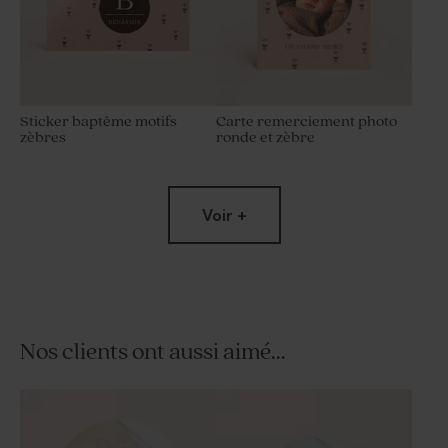
Sticker baptême motifs
Carte remerciement photo
zèbres
ronde et zèbre
Voir +
Nos clients ont aussi aimé...
Pompe à savon vintage
Dragées baptême bordeaux 1
naissance
kg (± 240 ex)