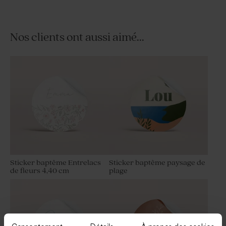
Nos clients ont aussi aimé...
Pochon à dragées baptême
Dragées baptême couleur
broderie anglaise
champagne 1 kg (± 240 ex)
Sticker baptême Entrelacs
Sticker baptême paysage de
de fleurs 4,40 cm
plage
Boîte en velours baptême
Dragées naissance lentilles
beige petit noeud avec
champagne 1 kg (± 1120 ex)
gravure