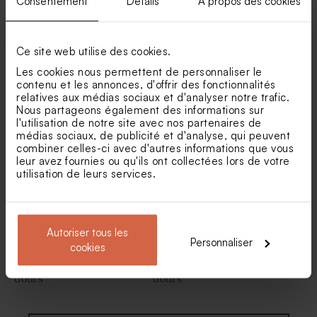
Consentement
Détails
À propos des cookies
Ce site web utilise des cookies.
Les cookies nous permettent de personnaliser le
contenu et les annonces, d'offrir des fonctionnalités
Stickers naissance rond
Sticker autocollant
ourson
bonbonnière brindille 4,4
relatives aux médias sociaux et d'analyser notre trafic.
cm
Nous partageons également des informations sur
Moulin à vent baptême beige
Petit pot en verre dépoli
l'utilisation de notre site avec nos partenaires de
et son crayon gris
baptême sable
médias sociaux, de publicité et d'analyse, qui peuvent
combiner celles-ci avec d'autres informations que vous
leur avez fournies ou qu'ils ont collectées lors de votre
utilisation de leurs services.
Autoriser tous les
Personnaliser
cookies
Sticker rond naissance tête
Sticker rond naissance tête
d'ours
d'ours