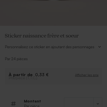
Sticker naissance frère et soeur
Personnalisez ce sticker en ajoutant des personnages
en fonction de votre tribu pour sublimer vos cadeaux
invités.
Par 24 pièces
*Sticker vendu seul
*A personnaliser en ligne
À partir de
0,33 €
Afficher les prix
Prix/pièce (T.T.C.)
Montant
Par pièce