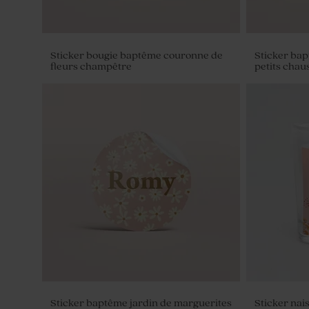
Sticker bougie baptême couronne de
Sticker bap
fleurs champêtre
petits chau
Contenant à dragées transparent
Pot en verr
baptême
couvercle e
Sticker baptême jardin de marguerites
Sticker nai