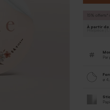
15% offerts* s
À partir d
Prix/pièce (T.
Mo
Par 
For
ø 4
Sti
Papi