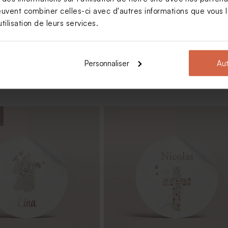
Voir +
euvent combiner celles-ci avec d'autres informations que vous le
tilisation de leurs services.
Personnaliser
Aut
oïd naissance trio de photo
Fiole en verre baptême et prénom