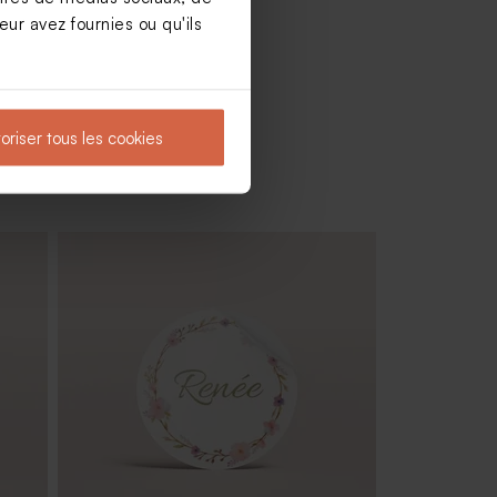
ur avez fournies ou qu'ils
oriser tous les cookies
Contenant à dragées transparent
baptême prénom