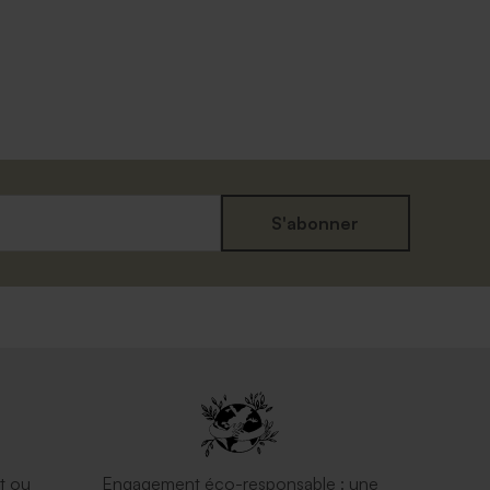
S'abonner
t ou
Engagement éco-responsable : une