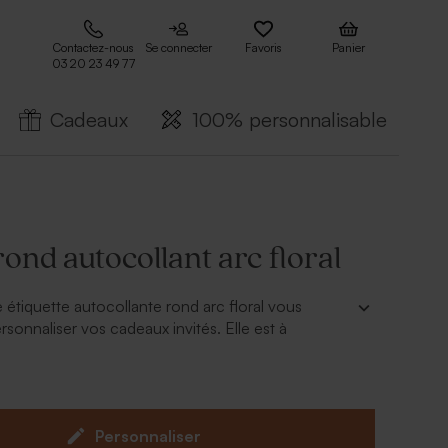
Contactez-nous
Se connecter
Favoris
Panier
03 20 23 49 77
Cadeaux
100% personnalisable
rond autocollant arc floral
e étiquette autocollante rond arc floral vous
sonnaliser vos cadeaux invités. Elle est à
 prénom de votre petite fille.
tés à commander séparément
Personnaliser