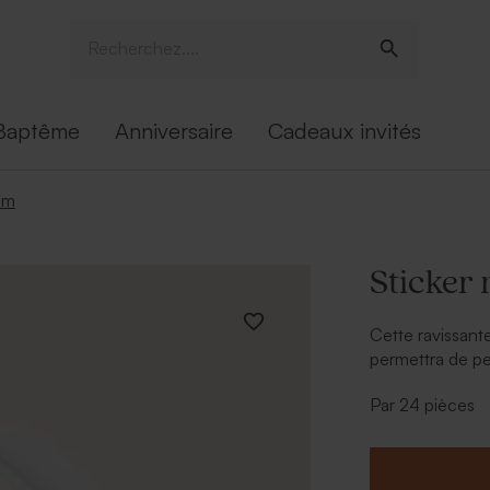
Baptême
Anniversaire
Cadeaux invités
om
Sticker 
Cette ravissant
permettra de per
personnaliser du
Par 24 pièces
- Cadeaux invi