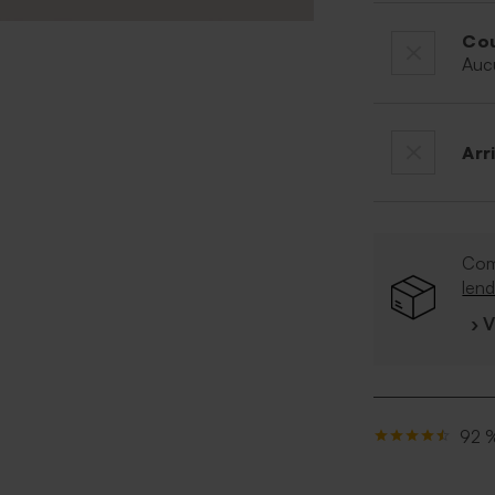
Cou
Auc
Arr
Co
len
› 
92 %