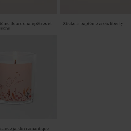
tême fleurs champêtres et
Stickers baptême croix liberty
ssons
e strié baptême avec
n bois
ssance jardin romantique