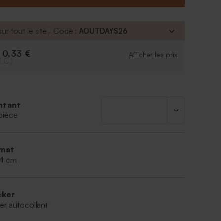
ur tout le site | Code :
AOUTDAYS26
0,33 €
e
Afficher les prix
T.C.)
ntant
pièce
mat
,4 cm
cker
er autocollant