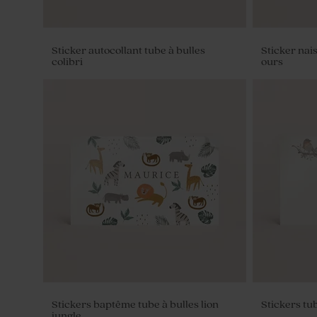
Sticker autocollant tube à bulles
Sticker nais
colibri
ours
Dragées baptême eucalyptus amande 1
Contenant d
kg (± 300 ex)
de gris
Stickers baptême tube à bulles lion
Stickers tu
jungle