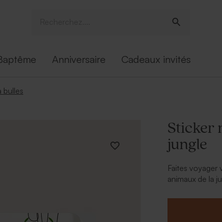
Baptême
Anniversaire
Cadeaux invités
à bulles
Sticker
jungle
Faites voyager 
animaux de la j
est idéal pour
une touche joy