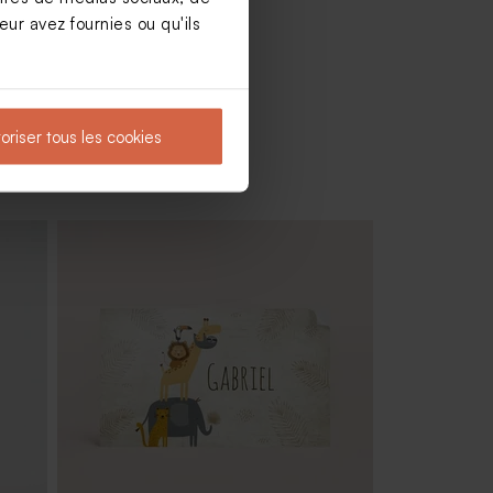
ur avez fournies ou qu'ils
oriser tous les cookies
oeud
Dragées baptême vert pastel 1 kg (±
240 ex)