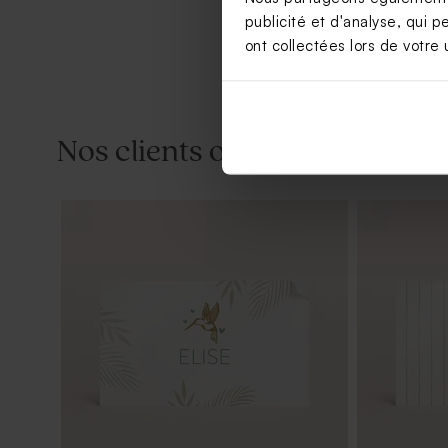
publicité et d'analyse, qui p
ont collectées lors de votre u
Nos clients ont aussi aimé...
Carte remerciement baptême
Tube à bull
animaux de la jungle