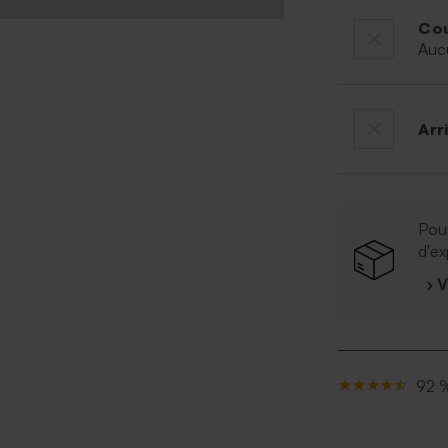
Cou
Auc
Arr
Pour
d'ex
› 
92 %