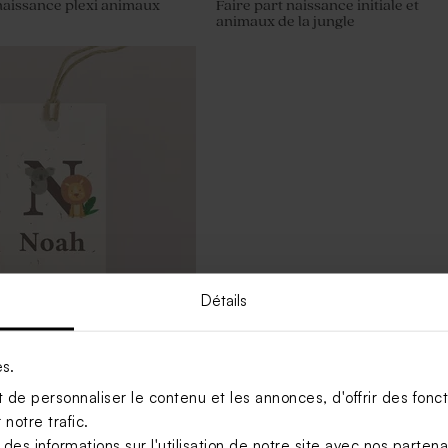
naissance plexi animaux
Faire part naissance initiale et
animaux de la jungle
Détails
es.
ptême initiale, lionceau et
de personnaliser le contenu et les annonces, d'offrir des foncti
notre trafic.
s informations sur l'utilisation de notre site avec nos parten