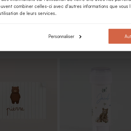
Voir +
euvent combiner celles-ci avec d'autres informations que vous le
tilisation de leurs services.
Personnaliser
Aut
es baptême vert eucalyptus
Boîte en velours baptême verte n
papillon avec gravure