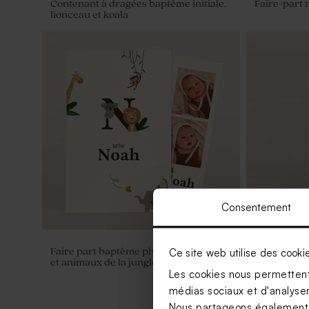
Contenant à dragées baptême initiale,
Faire-part 
lionceau et koala
Consentement
Ce site web utilise des cooki
Faire part baptême photo avec initiale
Etiquette ba
et animaux de la jungle
koala
Les cookies nous permettent 
médias sociaux et d'analyser 
Nous partageons également de