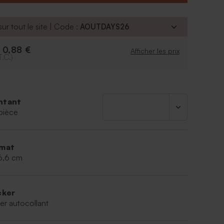
ur tout le site | Code :
AOUTDAYS26
0,88 €
e
Afficher les prix
T.C.)
ntant
pièce
mat
 6,6 cm
cker
er autocollant