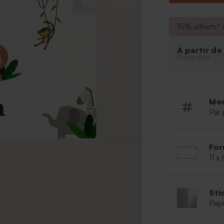
15% offerts* s
À partir d
Prix/pièce (T.
Mo
Par 
For
11 x
Sti
Papi