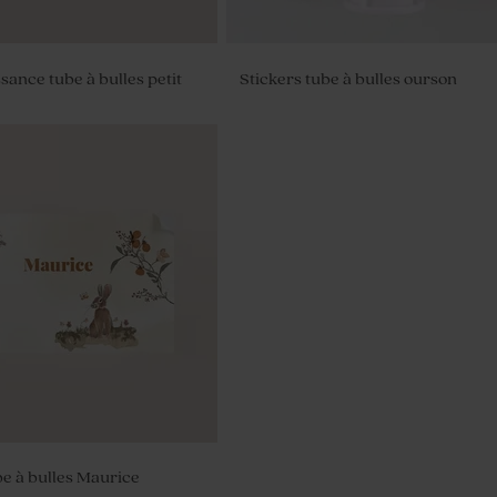
sance tube à bulles petit
Stickers tube à bulles ourson
ragées baptême tissu vert
be à bulles Maurice