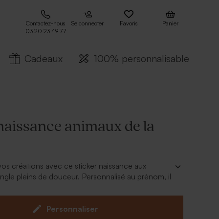
Contactez-nous
Se connecter
Favoris
Panier
03 20 23 49 77
Cadeaux
100% personnalisable
 naissance animaux de la
vos créations avec ce sticker naissance aux
ungle pleins de douceur. Personnalisé au prénom, il
 décorer enveloppes, cadeaux ou souvenirs avec
euse et exotique.
Personnaliser