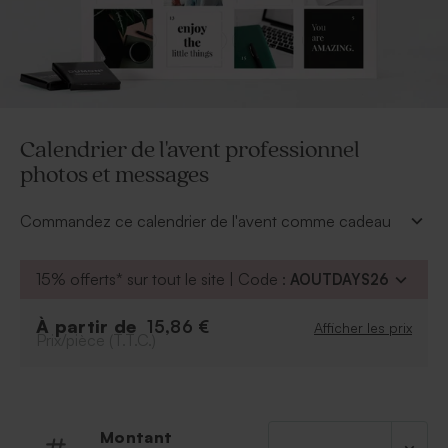
Calendrier de l'avent professionnel
photos et messages
Commandez ce calendrier de l'avent comme cadeau
original de fin d'année. Partagez votre image en
insérant vos photos d'entreprise et vos messages.
15% offerts* sur tout le site | Code :
AOUTDAYS26
* Contient 24 chocolats au lait
* Contient du lactose, soja et lait
À partir de
15,86 €
Afficher les prix
* Chocolatier Belge (Bruges) - Dumon
Prix/pièce (T.T.C.)
* Dimensions : 19,5 x 25,8 x 0,8 cm
Montant