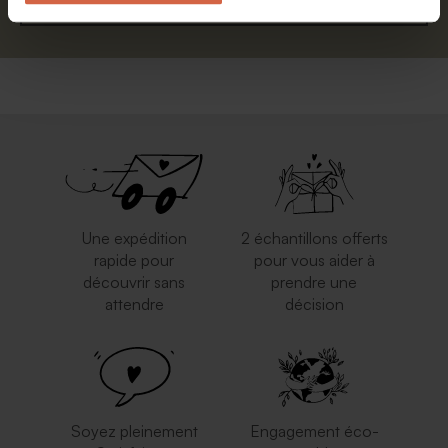
S'abonner
Une expédition
2 échantillons offerts
rapide pour
pour vous aider à
découvrir sans
prendre une
attendre
décision
Soyez pleinement
Engagement éco-