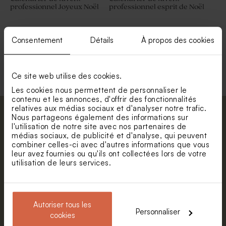
professionnel Joyeux Noël
professionnel esprit de Noël
Consentement
Détails
À propos des cookies
Voir toute la collection Calendrier
entreprise
Ce site web utilise des cookies.
Les cookies nous permettent de personnaliser le
contenu et les annonces, d'offrir des fonctionnalités
relatives aux médias sociaux et d'analyser notre trafic.
Abonnez-vous à la newsletter et restez
Nous partageons également des informations sur
l'utilisation de notre site avec nos partenaires de
informé. Petite surprise : bénéficiez de 5%
médias sociaux, de publicité et d'analyse, qui peuvent
de réduction.
combiner celles-ci avec d'autres informations que vous
leur avez fournies ou qu'ils ont collectées lors de votre
Prénom
utilisation de leurs services.
E-mail
Autoriser tous les
Personnaliser
cookies