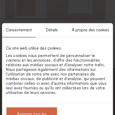
Calendrier annuel mural à
Calendrier mural à spirales
spirales photos et mémo
A4 vos plus beaux souvenirs
Consentement
Détails
À propos des cookies
Ce site web utilise des cookies.
Voir toute la collection Calendrier
Les cookies nous permettent de personnaliser le
contenu et les annonces, d'offrir des fonctionnalités
relatives aux médias sociaux et d'analyser notre trafic.
Nous partageons également des informations sur
l'utilisation de notre site avec nos partenaires de
Abonnez-vous à la newsletter et restez
médias sociaux, de publicité et d'analyse, qui peuvent
combiner celles-ci avec d'autres informations que vous
informé. Petite surprise : bénéficiez de 5%
leur avez fournies ou qu'ils ont collectées lors de votre
de réduction.
utilisation de leurs services.
Prénom
E-mail
Autoriser tous les