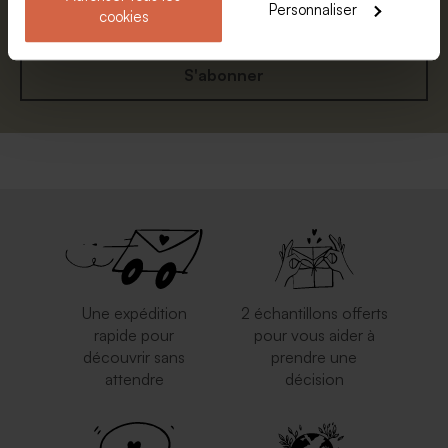
Personnaliser
cookies
S'abonner
Une expédition
2 échantillons offerts
rapide pour
pour vous aider à
découvrir sans
prendre une
attendre
décision