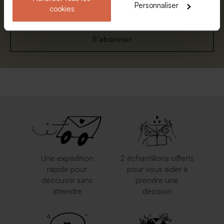
Personnaliser
cookies
S'abonner
Une expédition
2 échantillons offerts
rapide pour
pour vous aider à
découvrir sans
prendre une
attendre
décision