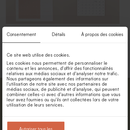
Calendrier annuel mural à
Calendrier mural à spirales
spirales photos et mémo
A4 vos plus beaux souvenirs
Consentement
Détails
À propos des cookies
Ce site web utilise des cookies.
Voir toute la collection Calendrier
Les cookies nous permettent de personnaliser le
contenu et les annonces, d'offrir des fonctionnalités
relatives aux médias sociaux et d'analyser notre trafic.
Nous partageons également des informations sur
l'utilisation de notre site avec nos partenaires de
médias sociaux, de publicité et d'analyse, qui peuvent
Abonnez-vous à la newsletter et restez
combiner celles-ci avec d'autres informations que vous
informé. Petite surprise : bénéficiez de 5%
leur avez fournies ou qu'ils ont collectées lors de votre
de réduction.
utilisation de leurs services.
Prénom
E-mail
Autoriser tous les