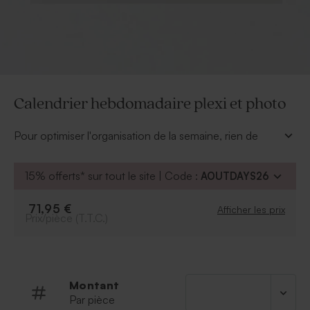
Calendrier hebdomadaire plexi et photo
Pour optimiser l'organisation de la semaine, rien de
mieux qu'un calendrier hebdomadaire. En plus il se
personnalise de votre plus belle photo.
15% offerts* sur tout le site | Code :
AOUTDAYS26
À personnaliser :
Photo
71,95 €
Afficher les prix
Prix/pièce (T.T.C.)
Texte
Police et couleur de la police
Possibilité d'ajouter un symbole grâce à notre
outil de personnalisation
Montant
À retrenir :
Par pièce