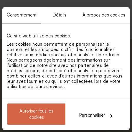
Consentement
Détails
À propos des cookies
Voir toute la collection Calendrier
Ce site web utilise des cookies.
Les cookies nous permettent de personnaliser le
contenu et les annonces, d'offrir des fonctionnalités
Abonnez-vous à la newsletter et restez
relatives aux médias sociaux et d'analyser notre trafic.
informé. Petite surprise : bénéficiez de 5%
Nous partageons également des informations sur
de réduction.
l'utilisation de notre site avec nos partenaires de
médias sociaux, de publicité et d'analyse, qui peuvent
Prénom
combiner celles-ci avec d'autres informations que vous
leur avez fournies ou qu'ils ont collectées lors de votre
utilisation de leurs services.
E-mail
Autoriser tous les
S'abonner
Personnaliser
cookies