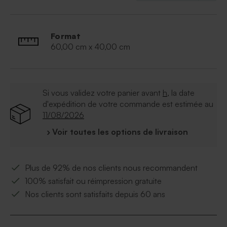
Plexi de 2 mm d'épaisseur
Format : 60 x 40 cm
4 attaches aimantées sont livrées pour la fixation
Format
au mur
60,00 cm x 40,00 cm
Il est possible d'écrire sur le plexi avec un
marqueur craie
Si vous validez votre panier avant
h
, la date
d'expédition de votre commande est estimée au
11/08/2026
› Voir toutes les options de livraison
Plus de 92% de nos clients nous recommandent
100% satisfait ou réimpression gratuite
Nos clients sont satisfaits depuis 60 ans