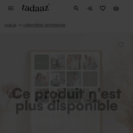
vœux
→
calendrier entreprise
Ce produit n'est
plus disponible