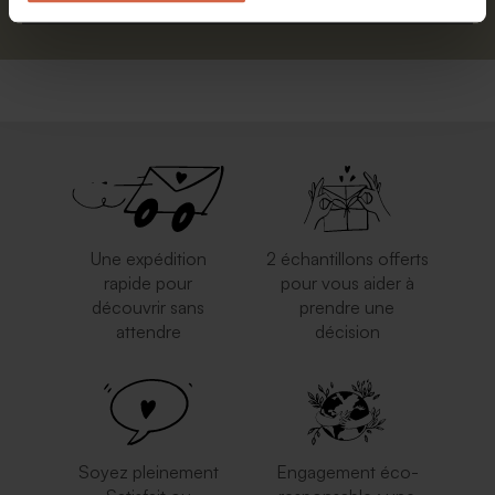
Une expédition
2 échantillons offerts
rapide pour
pour vous aider à
découvrir sans
prendre une
attendre
décision
Soyez pleinement
Engagement éco-