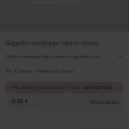
Superbe enveloppe carrée crème
Cette enveloppe blanc cassé est parfaite pour
accompagner tous les faire-part et cartes. Sa finition
est exceptionnelle... Pour sceller parfaitement cette
Par 10 pièces - minimum 5 pièces
enveloppe, humectez légèrement la patte arrière et le
tour est joué.
15% offerts* sur tout le site | Code :
AOUTDAYS26
0,38 €
Afficher les prix
Prix/pièce (T.T.C.)