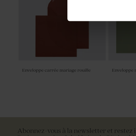
Enveloppe carrée mariage rouille
Enveloppe 
Abonnez-vous à la newsletter et restez 