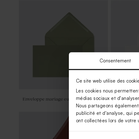
Sticker eucalyptus argile
Carte d'invi
vintage
Consentement
Ce site web utilise des cooki
Les cookies nous permettent 
médias sociaux et d'analyser 
Enveloppe mariage eucalyptus
Enveloppe 
Nous partageons également de
publicité et d'analyse, qui p
ont collectées lors de votre u