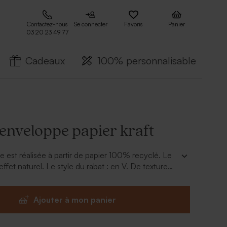
Contactez-nous
Se connecter
Favoris
Panier
03 20 23 49 77
Cadeaux
100% personnalisable
enveloppe papier kraft
 est réalisée à partir de papier 100% recyclé. Le
 effet naturel. Le style du rabat : en V. De texture
rrez inscrire les coordonnées de destinataires avec
ie.
Ajouter à mon panier