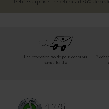
Petite surprise : bénéficiez de 5% de réd
Une expédition rapide pour découvrir
2 échan
sans attendre
4.7
/
5