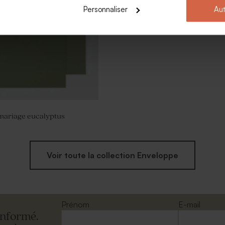
Personnaliser
Aut
mariage eucalyptus
Voir toute la collection Enveloppe
Prénom
E-mail
informé.