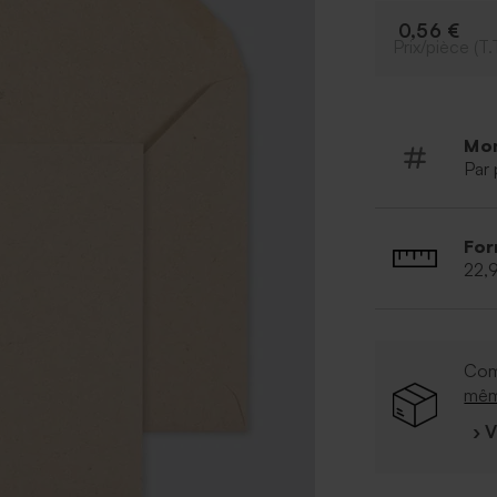
0,56 €
Prix/pièce (T.
Mo
Par 
For
22,
Com
mê
› 