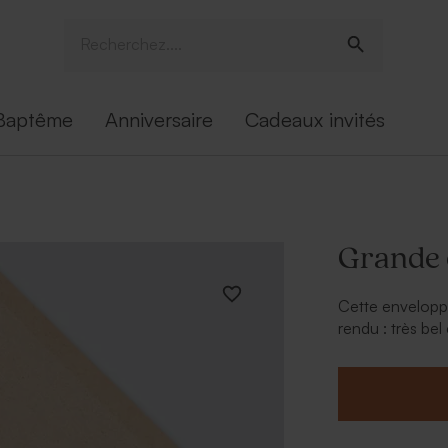
Baptême
Anniversaire
Cadeaux invités
Grande 
Cette enveloppe
rendu : très bel
lisse, vous pou
plaisir et écolog