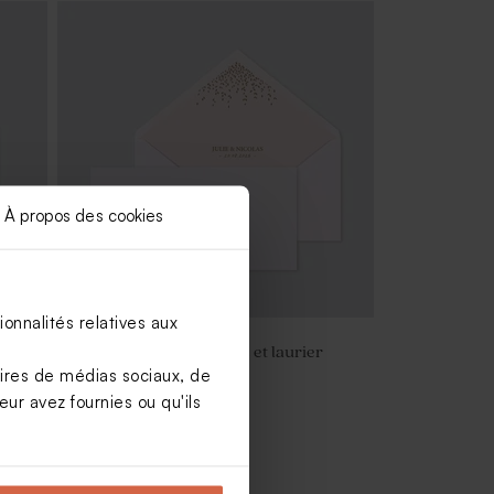
À propos des cookies
onnalités relatives aux
l et
Enveloppe mariage rose et laurier
doré
aires de médias sociaux, de
ur avez fournies ou qu'ils