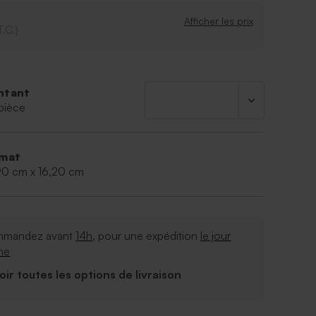
Afficher les prix
T.C.)
ntant
pièce
mat
90 cm x 16,20 cm
mandez avant
14h
, pour une expédition
le jour
me
Voir toutes les options de livraison