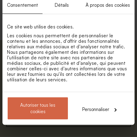
Consentement
Détails
À propos des cookies
Voir toute la collection Enveloppe
Ce site web utilise des cookies.
Les cookies nous permettent de personnaliser le
contenu et les annonces, d'offrir des fonctionnalités
relatives aux médias sociaux et d'analyser notre trafic.
Nous partageons également des informations sur
Abonnez-vous à la newsletter et restez
l'utilisation de notre site avec nos partenaires de
informé. Petite surprise : bénéficiez de 5%
médias sociaux, de publicité et d'analyse, qui peuvent
de réduction.
combiner celles-ci avec d'autres informations que vous
leur avez fournies ou qu'ils ont collectées lors de votre
Prénom
utilisation de leurs services.
E-mail
Autoriser tous les
Personnaliser
cookies
S'abonner