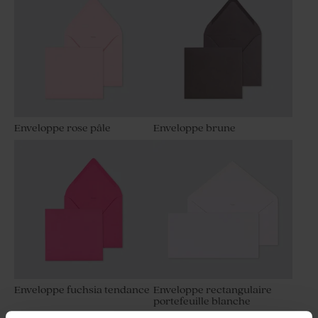
Enveloppe rose pâle
Enveloppe brune
Enveloppe fuchsia tendance
Enveloppe rectangulaire
portefeuille blanche