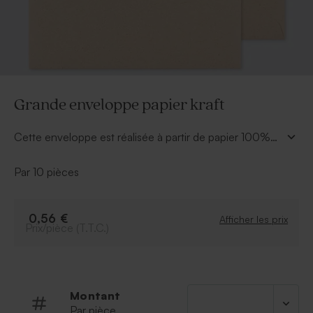
Grande enveloppe papier kraft
Cette enveloppe est réalisée à partir de papier 100%
recyclé. Le rendu : très bel effet naturel. Le style du
rabat : en V. De texture lisse, vous pourrez inscrire les
Par 10 pièces
coordonnées de destinataires avec plaisir et écologie.
0,56 €
Afficher les prix
Prix/pièce (T.T.C.)
Montant
Par pièce