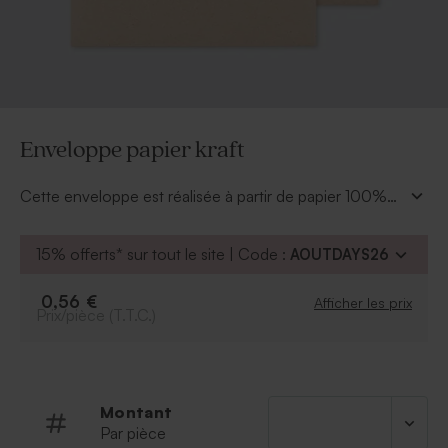
Enveloppe papier kraft
Cette enveloppe est réalisée à partir de papier 100%
recyclé. Le rendu : très bel effet naturel. Le style du
rabat : en V. De texture lisse, vous pourrez inscrire les
15% offerts* sur tout le site | Code :
AOUTDAYS26
coordonnées de destinataires avec plaisir et écologie.
0,56 €
Afficher les prix
Prix/pièce (T.T.C.)
Montant
Par pièce