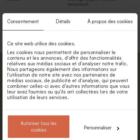
moucheté
Consentement
Détails
À propos des cookies
Voir toute la collection Enveloppe
Ce site web utilise des cookies.
Les cookies nous permettent de personnaliser le
contenu et les annonces, d'offrir des fonctionnalités
relatives aux médias sociaux et d'analyser notre trafic.
Abonnez-vous à la newsletter et restez
Nous partageons également des informations sur
informé. Petite surprise : bénéficiez de 5%
l'utilisation de notre site avec nos partenaires de
de réduction.
médias sociaux, de publicité et d'analyse, qui peuvent
combiner celles-ci avec d'autres informations que vous
Prénom
leur avez fournies ou qu'ils ont collectées lors de votre
utilisation de leurs services.
E-mail
Autoriser tous les
Personnaliser
cookies
S'abonner