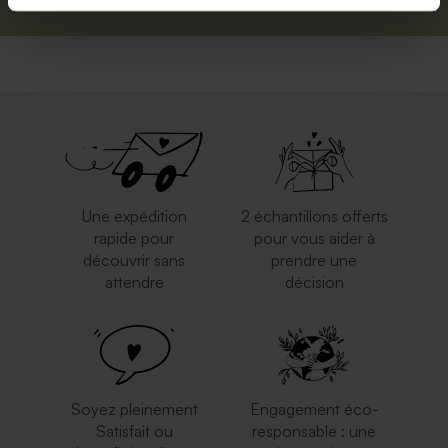
Une expédition
2 échantillons offerts
rapide pour
pour vous aider à
découvrir sans
prendre une
attendre
décision
Soyez pleinement
Engagement éco-
Satisfait ou
responsable : une