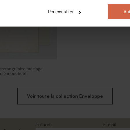
Personnaliser
Aut
rectangulaire mariage
yclé moucheté
Voir toute la collection Enveloppe
Prénom
E-mail