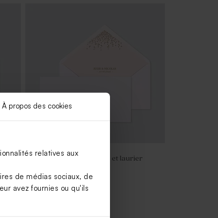
À propos des cookies
onnalités relatives aux
l et
Enveloppe mariage rose et laurier
doré
aires de médias sociaux, de
ur avez fournies ou qu'ils