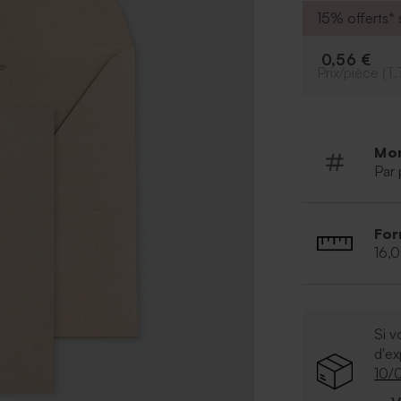
15% offerts* s
0,56 €
Prix/pièce (T.
Mo
Par 
For
16,
Si v
d'e
10/