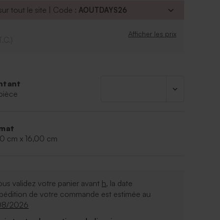
ur tout le site | Code :
AOUTDAYS26
Afficher les prix
T.C.)
ntant
pièce
mat
00 cm x 16,00 cm
ous validez votre panier avant
h
, la date
xpédition de votre commande est estimée au
08/2026