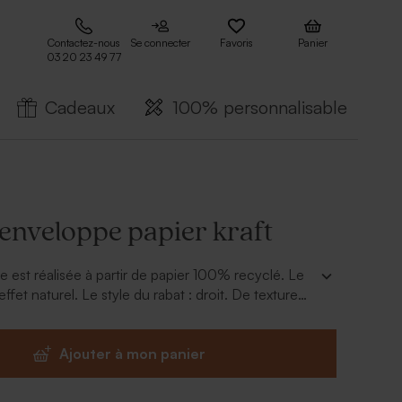
Contactez-nous
Se connecter
Favoris
Panier
03 20 23 49 77
Cadeaux
100% personnalisable
enveloppe papier kraft
 est réalisée à partir de papier 100% recyclé. Le
effet naturel. Le style du rabat : droit. De texture
rrez inscrire les coordonnées de destinataires avec
ie.
Ajouter à mon panier