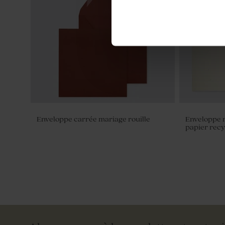
Enveloppe carrée mariage rouille
Enveloppe 
papier rec