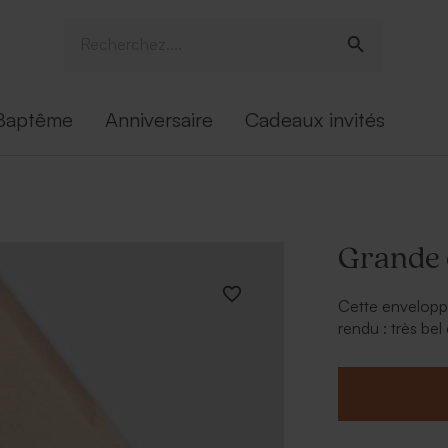
Baptême
Anniversaire
Cadeaux invités
Grande 
Cette enveloppe
rendu : très bel 
lisse, vous pou
plaisir et écolog