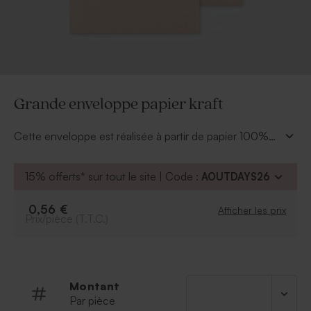
Grande enveloppe papier kraft
Cette enveloppe est réalisée à partir de papier 100%
recyclé. Le rendu : très bel effet naturel. Le style du
rabat : droit. De texture lisse, vous pourrez inscrire les
15% offerts* sur tout le site | Code :
AOUTDAYS26
coordonnées de destinataires avec plaisir et écologie.
0,56 €
Afficher les prix
Prix/pièce (T.T.C.)
Montant
Par pièce