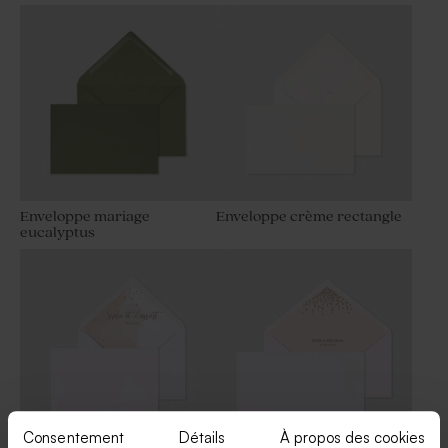
Cœurs dorés
Enveloppe mariage
Enveloppe crème rectangle
eucalyptus
Consentement
Détails
À propos des cookies