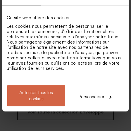
Enveloppe mariage
Enveloppe mariage rose et
aquarelle corail et confettis
laurier doré
dorés
Ce site web utilise des cookies.
Les cookies nous permettent de personnaliser le
contenu et les annonces, d'offrir des fonctionnalités
relatives aux médias sociaux et d'analyser notre trafic.
Nous partageons également des informations sur
l'utilisation de notre site avec nos partenaires de
médias sociaux, de publicité et d'analyse, qui peuvent
combiner celles-ci avec d'autres informations que vous
leur avez fournies ou qu'ils ont collectées lors de votre
utilisation de leurs services.
Enveloppe carrée mariage
Enveloppe rectangulaire
rouille
mariage papier recyclé
moucheté
Autoriser tous les
Personnaliser
cookies
Voir toute la collection Enveloppe