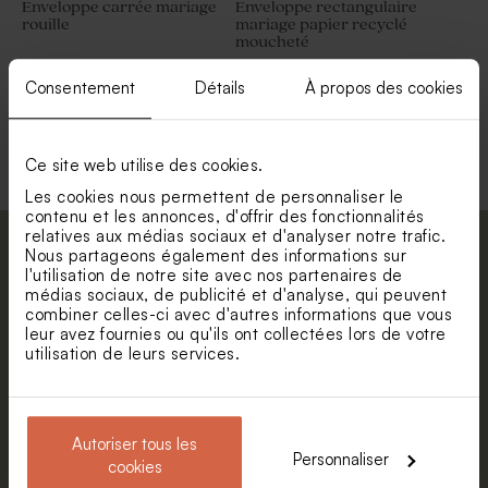
Enveloppe carrée mariage
Enveloppe rectangulaire
rouille
mariage papier recyclé
moucheté
Consentement
Détails
À propos des cookies
Voir toute la collection Enveloppe
Ce site web utilise des cookies.
Les cookies nous permettent de personnaliser le
contenu et les annonces, d'offrir des fonctionnalités
relatives aux médias sociaux et d'analyser notre trafic.
Abonnez-vous à la newsletter et restez
Nous partageons également des informations sur
l'utilisation de notre site avec nos partenaires de
informé. Petite surprise : bénéficiez de 5%
médias sociaux, de publicité et d'analyse, qui peuvent
de réduction.
combiner celles-ci avec d'autres informations que vous
leur avez fournies ou qu'ils ont collectées lors de votre
Prénom
utilisation de leurs services.
E-mail
Autoriser tous les
Personnaliser
cookies