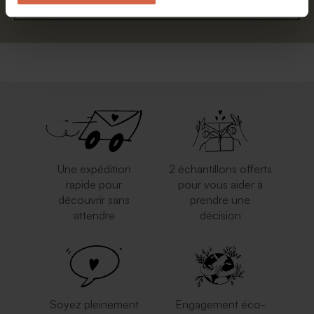
S'abonner
Une expédition
2 échantillons offerts
rapide pour
pour vous aider à
découvrir sans
prendre une
attendre
décision
Soyez pleinement
Engagement éco-