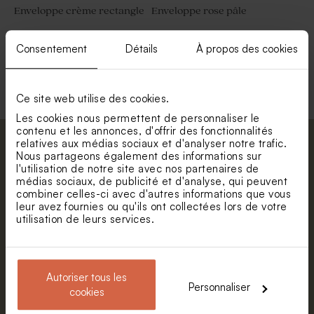
Enveloppe crème rectangle
Enveloppe rose pâle
Consentement
Détails
À propos des cookies
Voir toute la collection Enveloppe
Ce site web utilise des cookies.
Les cookies nous permettent de personnaliser le
contenu et les annonces, d'offrir des fonctionnalités
relatives aux médias sociaux et d'analyser notre trafic.
Abonnez-vous à la newsletter et restez
Nous partageons également des informations sur
informé. Petite surprise : bénéficiez de 5%
l'utilisation de notre site avec nos partenaires de
médias sociaux, de publicité et d'analyse, qui peuvent
de réduction.
combiner celles-ci avec d'autres informations que vous
Prénom
leur avez fournies ou qu'ils ont collectées lors de votre
utilisation de leurs services.
E-mail
Autoriser tous les
Personnaliser
cookies
S'abonner