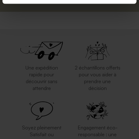
Une expédition
2 échantillons offerts
rapide pour
pour vous aider à
découvrir sans
prendre une
attendre
décision
Soyez pleinement
Engagement éco-
Satisfait ou
responsable : une