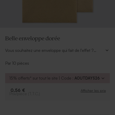
Belle enveloppe dorée
Vous souhaitez une enveloppe qui fait de l'effet ?
Cette
belle enveloppe brillante
(16,2 x 16,2 cm) est
celle qu'il vous faut sans aucun doute.
Par 10 pièces
15% offerts* sur tout le site | Code :
AOUTDAYS26
0,56 €
Afficher les prix
Prix/pièce (T.T.C.)