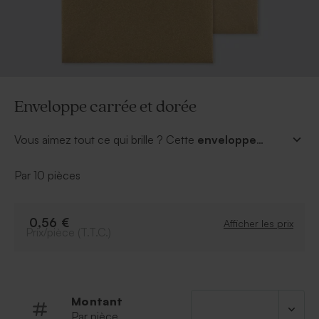
Enveloppe carrée et dorée
Vous aimez tout ce qui brille ? Cette
enveloppe
carrée et brillante
(16,2 x 16,2 cm) est faite pour
vous. Vous pourrez la sceller avec un timbre de
Par 10 pièces
scellage "Joyeux noël". Effet garanti.
0,56 €
Afficher les prix
Prix/pièce (T.T.C.)
Montant
Par pièce