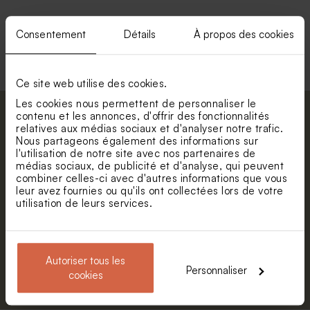
Consentement
Détails
À propos des cookies
Voir toute la collection Enveloppe
Ce site web utilise des cookies.
Les cookies nous permettent de personnaliser le
contenu et les annonces, d'offrir des fonctionnalités
Abonnez-vous à la newsletter et restez
relatives aux médias sociaux et d'analyser notre trafic.
informé. Petite surprise : bénéficiez de 5%
Nous partageons également des informations sur
de réduction.
l'utilisation de notre site avec nos partenaires de
médias sociaux, de publicité et d'analyse, qui peuvent
Prénom
combiner celles-ci avec d'autres informations que vous
leur avez fournies ou qu'ils ont collectées lors de votre
utilisation de leurs services.
E-mail
Autoriser tous les
S'abonner
Personnaliser
cookies