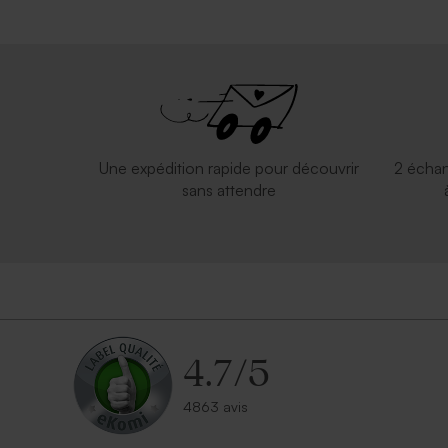
Une expédition rapide pour découvrir
2 échan
sans attendre
4.7
/
5
4863 avis