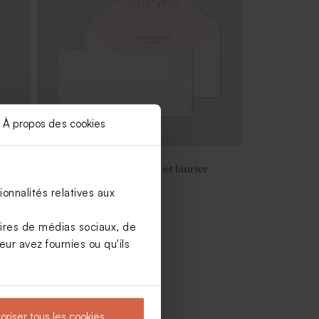
À propos des cookies
l et
Enveloppe mariage rose et laurier
doré
onnalités relatives aux
aires de médias sociaux, de
ur avez fournies ou qu'ils
oriser tous les cookies