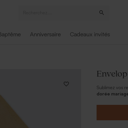
Baptême
Anniversaire
Cadeaux invités
Envelop
Sublimez vos r
dorée mariage 
plus bel effet.