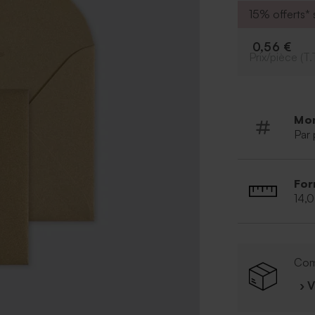
15% offerts* s
0,56 €
Prix/pièce (T.
Mo
Par 
For
14,
Com
› 