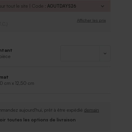
ur tout le site | Code :
AOUTDAYS26
Afficher les prix
T.C.)
ntant
pièce
mat
00 cm x 12,50 cm
mandez aujourd'hui, prêt à être expédié
demain
Voir toutes les options de livraison