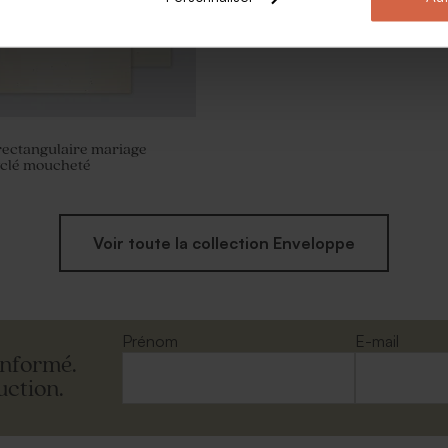
rectangulaire mariage
yclé moucheté
Voir toute la collection Enveloppe
Prénom
E-mail
informé.
uction.