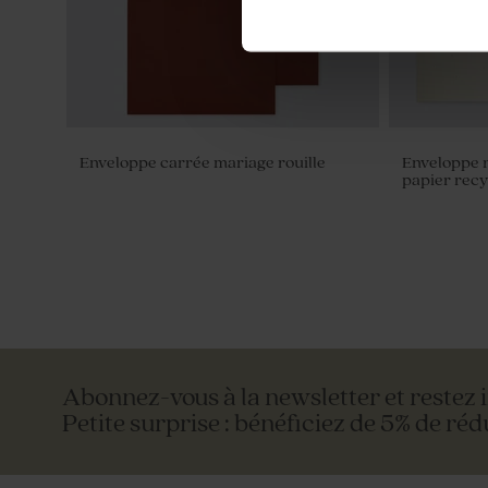
Enveloppe carrée mariage rouille
Enveloppe 
papier rec
Abonnez-vous à la newsletter et restez 
Petite surprise : bénéficiez de 5% de réd