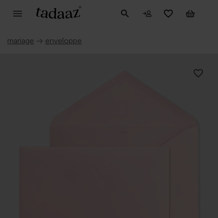
mariage
→
enveloppe