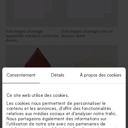
Enveloppe mariage
Enveloppe mariage rose et
aquarelle corail et confettis
laurier doré
dorés
Consentement
Détails
À propos des cookies
Ce site web utilise des cookies.
Les cookies nous permettent de personnaliser le
Enveloppe carrée mariage
Enveloppe rectangulaire
contenu et les annonces, d'offrir des fonctionnalités
rouille
mariage papier recyclé
relatives aux médias sociaux et d'analyser notre trafic.
moucheté
Nous partageons également des informations sur
l'utilisation de notre site avec nos partenaires de