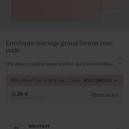
Enveloppe mariage grand format rose
nude
Une douce couleur passe-partout qui s'accomodera
avec votre faire-part mariage. Ce grand format
d'enveloppe nude vous charmera.
15% offerts* sur tout le site | Code :
AOUTDAYS26
0,38 €
Afficher les prix
Prix/pièce (T.T.C.)
Montant