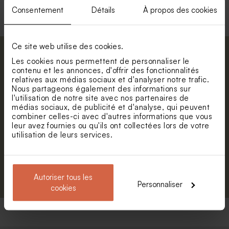
Consentement
Détails
À propos des cookies
Ce site web utilise des cookies.
Abonnez-vous à la newsletter et restez
Les cookies nous permettent de personnaliser le
informé. Petite surprise : bénéficiez de 5%
contenu et les annonces, d'offrir des fonctionnalités
relatives aux médias sociaux et d'analyser notre trafic.
de réduction.
Nous partageons également des informations sur
Prénom
l'utilisation de notre site avec nos partenaires de
médias sociaux, de publicité et d'analyse, qui peuvent
combiner celles-ci avec d'autres informations que vous
E-mail
leur avez fournies ou qu'ils ont collectées lors de votre
utilisation de leurs services.
S'abonner
Autoriser tous les
Personnaliser
cookies