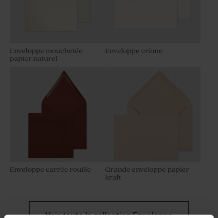
Enveloppe mouchetée
Enveloppe crème
papier naturel
Enveloppe carrée rouille
Grande enveloppe papier
kraft
Voir toute la collection Enveloppe