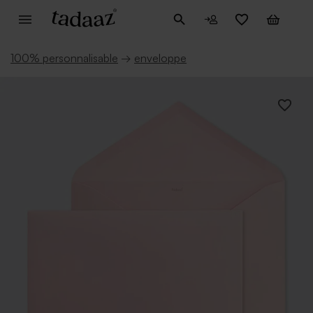
100% personnalisable
→
enveloppe