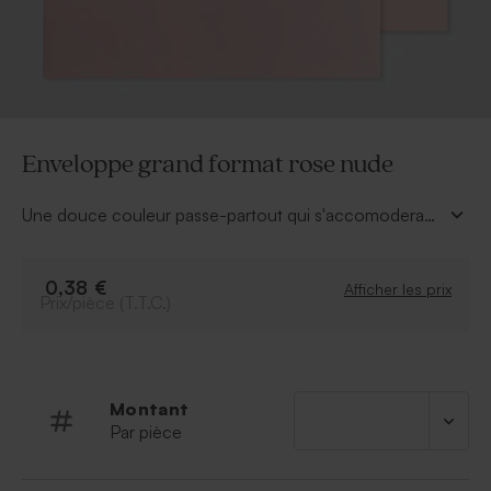
Enveloppe grand format rose nude
Une douce couleur passe-partout qui s'accomodera
avec vos invitations personnalisées. Ce grand format
d'enveloppe nude vous charmera.
0,38 €
Afficher les prix
Prix/pièce (T.T.C.)
Montant
Par pièce