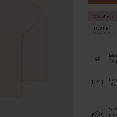
15% offerts* s
0,38 €
Prix/pièce (T.
Mo
Par 
For
18,
Com
mê