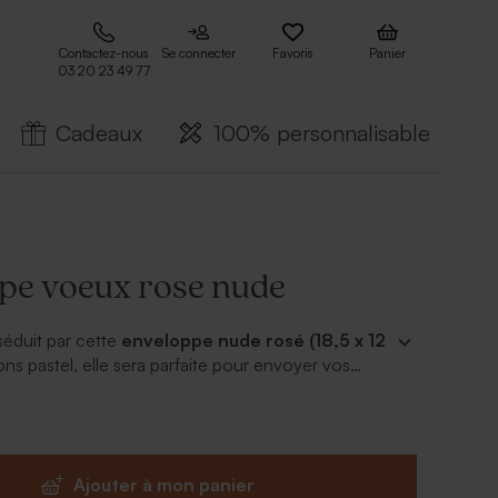
Contactez-nous
Se connecter
Favoris
Panier
03 20 23 49 77
Cadeaux
100% personnalisable
pe voeux rose nude
séduit par cette
enveloppe nude rosé (18,5 x 12
ons pastel, elle sera parfaite pour envoyer vos
année.
Ajouter à mon panier