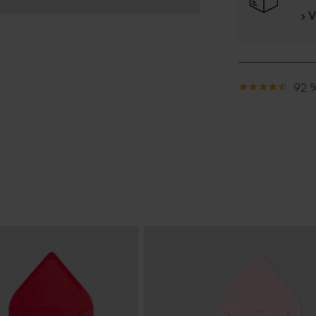
› 
92 %