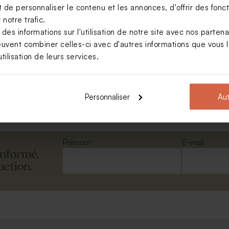
de personnaliser le contenu et les annonces, d'offrir des foncti
notre trafic.
s informations sur l'utilisation de notre site avec nos parten
euvent combiner celles-ci avec d'autres informations que vous le
ectangulaire portefeuille
tilisation de leurs services.
Voir toute la collection Enveloppe
Personnaliser
Aut
Prénom
E-mail
informé.
uction.