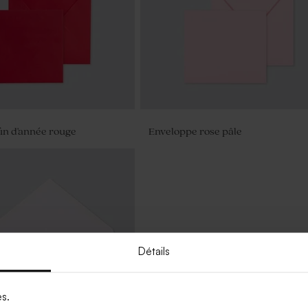
in d'année rouge
Enveloppe rose pâle
Détails
es.