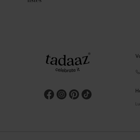
V
Ho
Lu