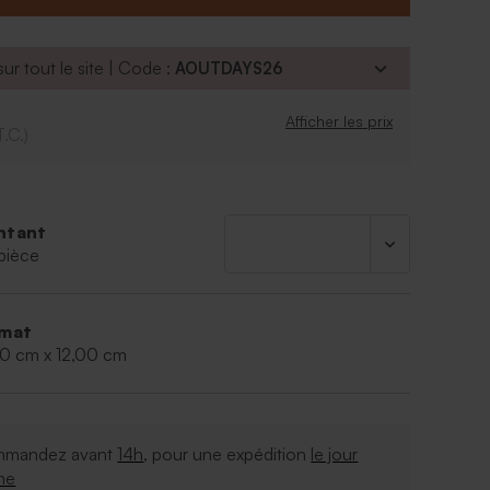
ur tout le site | Code :
AOUTDAYS26
Afficher les prix
T.C.)
ntant
pièce
mat
50 cm x 12,00 cm
mandez avant
14h
, pour une expédition
le jour
me