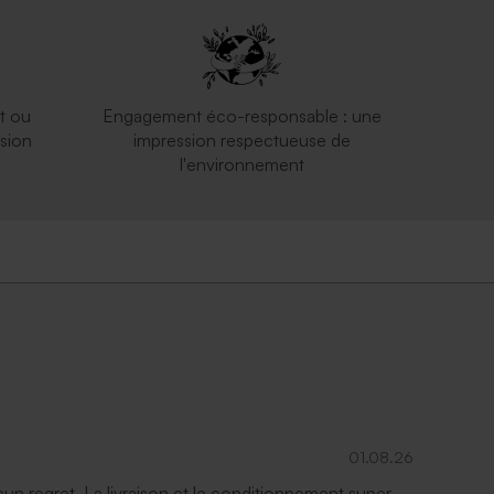
t ou
Engagement éco-responsable : une
sion
impression respectueuse de
l'environnement
01.08.26
ucun regret. La livraison et le conditionnement super.