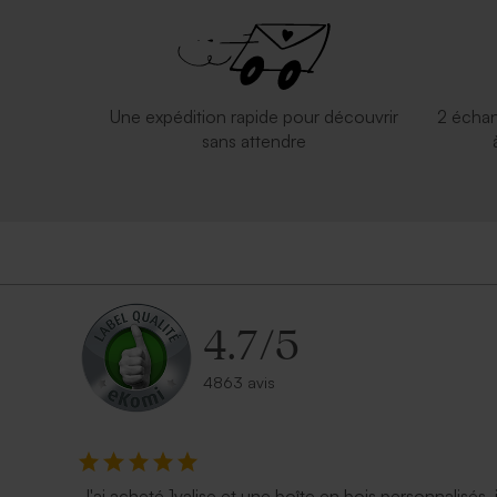
Une expédition rapide pour découvrir
2 échan
sans attendre
4.7
/
5
4863 avis
J'ai acheté 1valise et une boîte en bois personnalisés, 