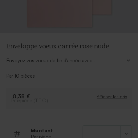
Enveloppe voeux carrée rose nude
Envoyez vos voeux de fin d'année avec
délicatesse grâce à cette enveloppe rose nude. Son
format est carré 16 x 16 cm.
Par 10 pièces
0,38 €
Afficher les prix
Prix/pièce (T.T.C.)
Montant
Par pièce