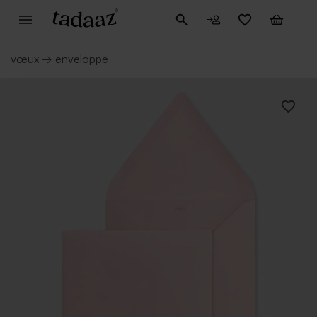
vœux
→
enveloppe