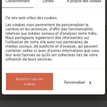
Consentement
Détails
À propos des cookies
Voir toute la collection Enveloppe
Ce site web utilise des cookies.
Les cookies nous permettent de personnaliser le
contenu et les annonces, d'offrir des fonctionnalités
relatives aux médias sociaux et d'analyser notre trafic.
Abonnez-vous à la newsletter et restez
Nous partageons également des informations sur
informé. Petite surprise : bénéficiez de 5%
l'utilisation de notre site avec nos partenaires de
médias sociaux, de publicité et d'analyse, qui peuvent
de réduction.
combiner celles-ci avec d'autres informations que vous
Prénom
leur avez fournies ou qu'ils ont collectées lors de votre
utilisation de leurs services.
E-mail
Autoriser tous les
Personnaliser
cookies
S'abonner