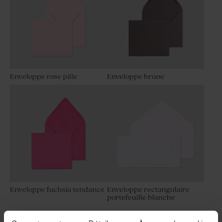
Enveloppe rose pâle
Enveloppe brune
Enveloppe fuchsia tendance
Enveloppe rectangulaire
portefeuille blanche