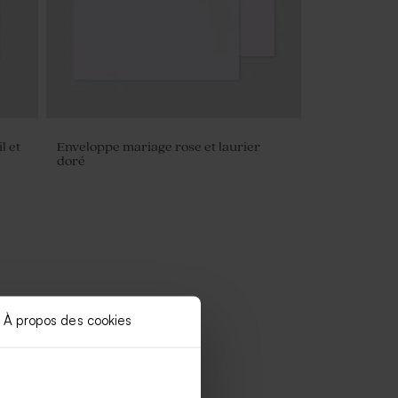
l et
Enveloppe mariage rose et laurier
doré
À propos des cookies