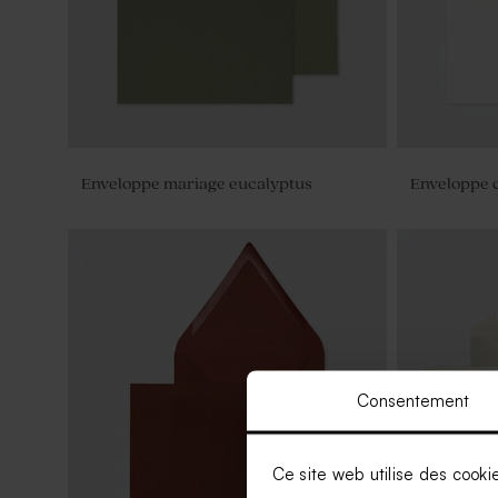
Enveloppe mariage eucalyptus
Enveloppe 
Consentement
Ce site web utilise des cooki