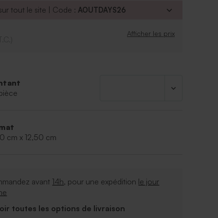
ur tout le site | Code :
AOUTDAYS26
Afficher les prix
T.C.)
ntant
pièce
mat
00 cm x 12,50 cm
mandez avant
14h
, pour une expédition
le jour
me
Voir toutes les options de livraison