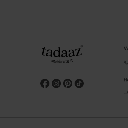
V
Ho
Lu