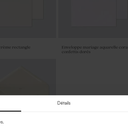
crème rectangle
Enveloppe mariage aquarelle corai
confettis dorés
Détails
es.