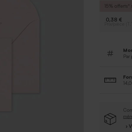
15% offerts* s
0,38 €
Prix/pièce (T.
Mo
Par 
For
14,
Com
mê
› 