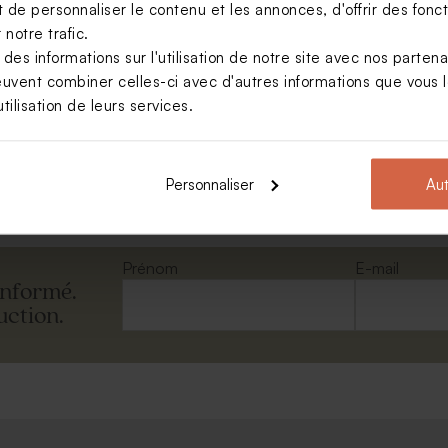
de personnaliser le contenu et les annonces, d'offrir des foncti
notre trafic.
s informations sur l'utilisation de notre site avec nos parten
rectangulaire mariage
euvent combiner celles-ci avec d'autres informations que vous le
yclé moucheté
tilisation de leurs services.
Voir toute la collection Enveloppe
Personnaliser
Aut
Prénom
E-mail
informé.
uction.