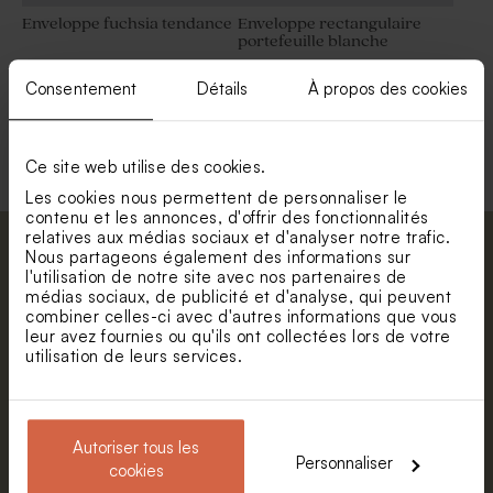
Enveloppe fuchsia tendance
Enveloppe rectangulaire
portefeuille blanche
Consentement
Détails
À propos des cookies
Voir toute la collection Enveloppe
Ce site web utilise des cookies.
Les cookies nous permettent de personnaliser le
contenu et les annonces, d'offrir des fonctionnalités
relatives aux médias sociaux et d'analyser notre trafic.
Abonnez-vous à la newsletter et restez
Nous partageons également des informations sur
l'utilisation de notre site avec nos partenaires de
informé. Petite surprise : bénéficiez de 5%
médias sociaux, de publicité et d'analyse, qui peuvent
de réduction.
combiner celles-ci avec d'autres informations que vous
leur avez fournies ou qu'ils ont collectées lors de votre
Prénom
utilisation de leurs services.
E-mail
Autoriser tous les
Personnaliser
cookies