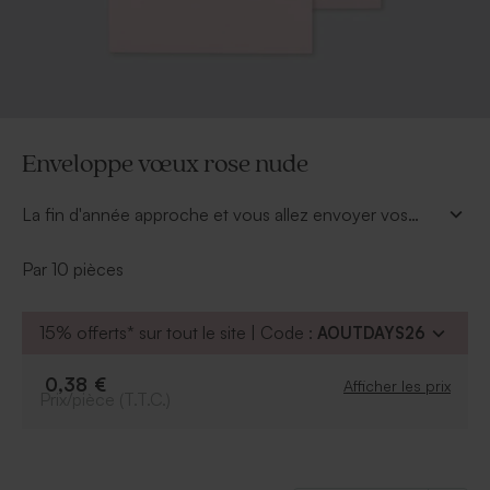
Enveloppe vœux rose nude
La fin d'année approche et vous allez envoyer vos
souhaits à vos proches. Habillez-les de cette douce
enveloppe vœux rose nude (14 x 12.5 cm)
pour un
Par 10 pièces
charme absolue.
15% offerts* sur tout le site | Code :
AOUTDAYS26
0,38 €
Afficher les prix
Prix/pièce (T.T.C.)