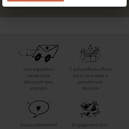
S'abonner
Une expédition
2 échantillons offerts
rapide pour
pour vous aider à
découvrir sans
prendre une
attendre
décision
Soyez pleinement
Engagement éco-