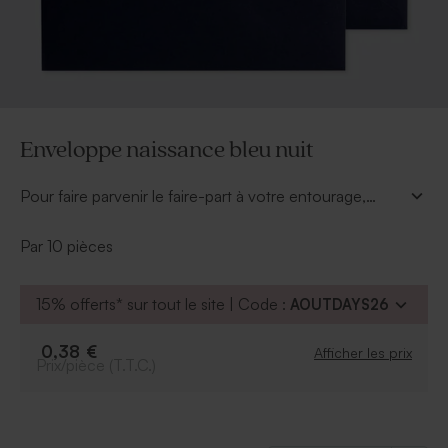
Enveloppe naissance bleu nuit
Pour faire parvenir le faire-part à votre entourage,
misez sur l'originalité de cette enveloppe naissance
bleu nuit (22,9 x 16,2 cm) ! Inscrivez l'adresse de vos
Par 10 pièces
proches avec une encre blanc ou gris clair pour
souligner la chaleur et la profondeur de ce bleu
15% offerts* sur tout le site | Code :
AOUTDAYS26
unique.
0,38 €
Afficher les prix
Prix/pièce (T.T.C.)