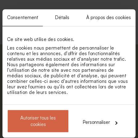
Consentement
Détails
À propos des cookies
Voir toute la collection Enveloppe
Ce site web utilise des cookies.
Les cookies nous permettent de personnaliser le
contenu et les annonces, d'offrir des fonctionnalités
Abonnez-vous à la newsletter et restez
relatives aux médias sociaux et d'analyser notre trafic.
informé. Petite surprise : bénéficiez de 5%
Nous partageons également des informations sur
l'utilisation de notre site avec nos partenaires de
de réduction.
médias sociaux, de publicité et d'analyse, qui peuvent
Prénom
combiner celles-ci avec d'autres informations que vous
leur avez fournies ou qu'ils ont collectées lors de votre
utilisation de leurs services.
E-mail
Autoriser tous les
Personnaliser
S'abonner
cookies