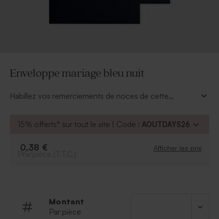
Enveloppe mariage bleu nuit
Habillez vos remerciements de noces de cette
enveloppe mariage bleu nuit (14 x 12,5 cm)
. Effet
chic garanti !
15% offerts* sur tout le site | Code :
AOUTDAYS26
0,38 €
Afficher les prix
Prix/pièce (T.T.C.)
Montant
Par pièce