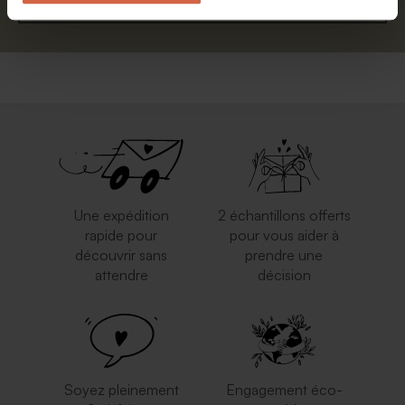
S'abonner
Une expédition
2 échantillons offerts
rapide pour
pour vous aider à
découvrir sans
prendre une
attendre
décision
Soyez pleinement
Engagement éco-