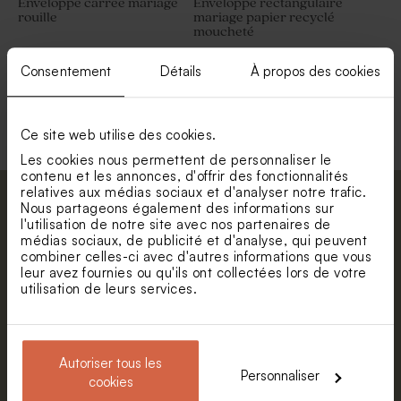
Enveloppe carrée mariage
Enveloppe rectangulaire
rouille
mariage papier recyclé
moucheté
Consentement
Détails
À propos des cookies
Voir toute la collection Enveloppe
Ce site web utilise des cookies.
Les cookies nous permettent de personnaliser le
contenu et les annonces, d'offrir des fonctionnalités
relatives aux médias sociaux et d'analyser notre trafic.
Abonnez-vous à la newsletter et restez
Nous partageons également des informations sur
l'utilisation de notre site avec nos partenaires de
informé. Petite surprise : bénéficiez de 5%
médias sociaux, de publicité et d'analyse, qui peuvent
de réduction.
combiner celles-ci avec d'autres informations que vous
leur avez fournies ou qu'ils ont collectées lors de votre
Prénom
utilisation de leurs services.
E-mail
Autoriser tous les
Personnaliser
cookies