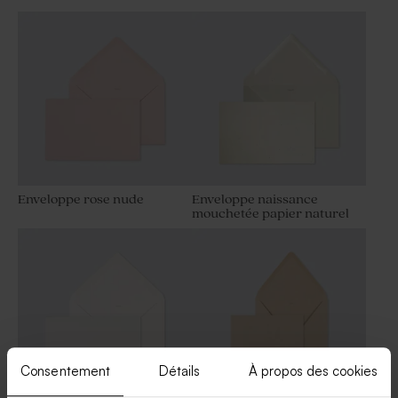
Sticker naissance
montgolfière
Enveloppe rose nude
Enveloppe naissance
mouchetée papier naturel
Consentement
Détails
À propos des cookies