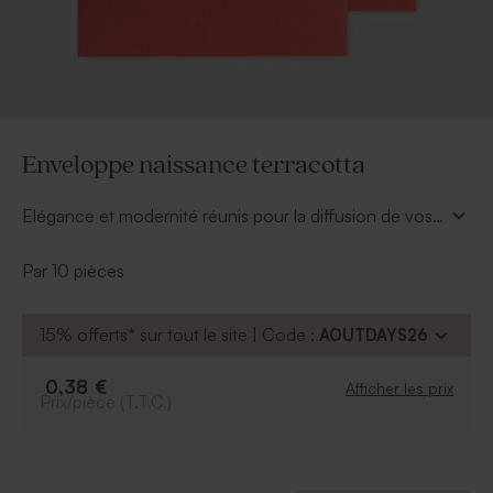
Enveloppe naissance terracotta
Elégance et modernité réunis pour la diffusion de vos
faire part naissance avec l’enveloppe naissance
terracotta (18.5 x 12 cm).
Par 10 pièces
15% offerts* sur tout le site | Code :
AOUTDAYS26
0,38 €
Afficher les prix
Prix/pièce (T.T.C.)