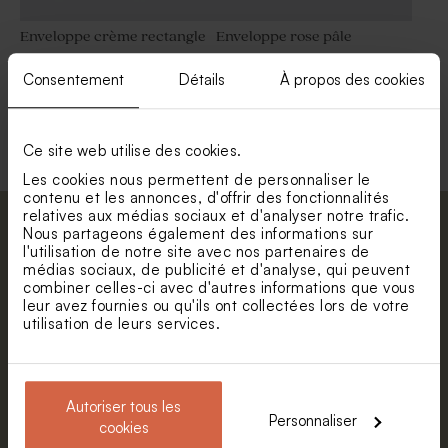
Enveloppe crème rectangle
Enveloppe rose pâle
Consentement
Détails
À propos des cookies
Voir toute la collection Enveloppe
Ce site web utilise des cookies.
Les cookies nous permettent de personnaliser le
contenu et les annonces, d'offrir des fonctionnalités
relatives aux médias sociaux et d'analyser notre trafic.
Abonnez-vous à la newsletter et restez
Nous partageons également des informations sur
l'utilisation de notre site avec nos partenaires de
informé. Petite surprise : bénéficiez de 5%
médias sociaux, de publicité et d'analyse, qui peuvent
de réduction.
combiner celles-ci avec d'autres informations que vous
leur avez fournies ou qu'ils ont collectées lors de votre
Prénom
utilisation de leurs services.
E-mail
Autoriser tous les
Personnaliser
cookies