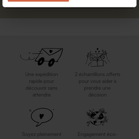
S'abonner
Une expédition
2 échantillons offerts
rapide pour
pour vous aider à
découvrir sans
prendre une
attendre
décision
Soyez pleinement
Engagement éco-