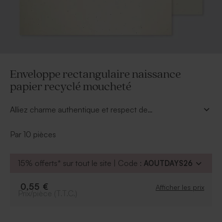
Enveloppe rectangulaire naissance
papier recyclé moucheté
Alliez charme authentique et respect de
l’environnement avec cette enveloppe recyclée, idéale
pour sublimer votre annonce.
Par 10 pièces
15% offerts* sur tout le site | Code :
AOUTDAYS26
0,55 €
Afficher les prix
Prix/pièce (T.T.C.)