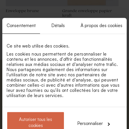
Enveloppe brune
Grande enveloppe papier
kraft
Consentement
Détails
À propos des cookies
Voir toute la collection Enveloppe
Ce site web utilise des cookies.
Les cookies nous permettent de personnaliser le
contenu et les annonces, d'offrir des fonctionnalités
relatives aux médias sociaux et d'analyser notre trafic.
Nous partageons également des informations sur
Abonnez-vous à la newsletter et restez
l'utilisation de notre site avec nos partenaires de
informé. Petite surprise : bénéficiez de 5%
médias sociaux, de publicité et d'analyse, qui peuvent
combiner celles-ci avec d'autres informations que vous
de réduction.
leur avez fournies ou qu'ils ont collectées lors de votre
Prénom
utilisation de leurs services.
E-mail
Autoriser tous les
Personnaliser
cookies