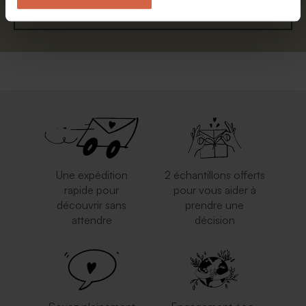
S'abonner
Une expédition
2 échantillons offerts
rapide pour
pour vous aider à
découvrir sans
prendre une
attendre
décision