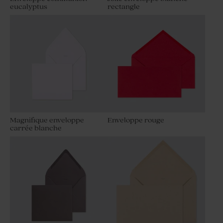
eucalyptus
rectangle
Magnifique enveloppe
Enveloppe rouge
carrée blanche