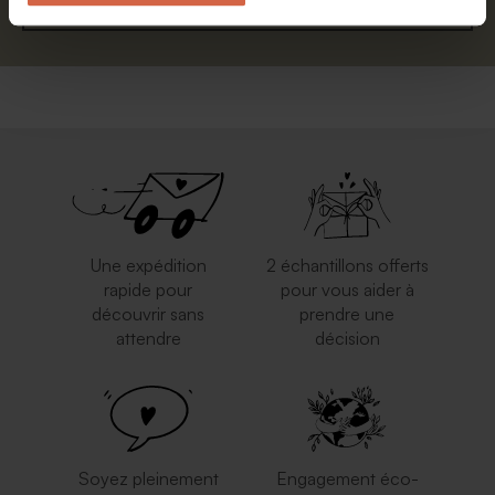
S'abonner
Une expédition
2 échantillons offerts
rapide pour
pour vous aider à
découvrir sans
prendre une
attendre
décision
Soyez pleinement
Engagement éco-