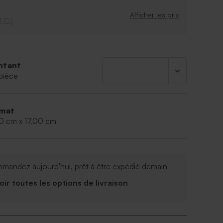
Afficher les prix
T.C.)
ntant
pièce
mat
00 cm x 17,00 cm
mandez aujourd'hui, prêt à être expédié
demain
Voir toutes les options de livraison