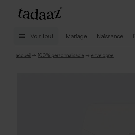
Voir tout
Mariage
Naissance
accueil
→
100% personnalisable
→
enveloppe