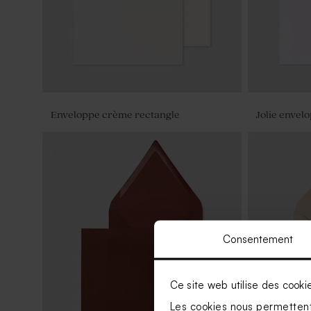
Enveloppe crème rectangle
Jolie envel
Consentement
Ce site web utilise des cooki
Les cookies nous permettent 