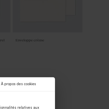
rel
Enveloppe crème
À propos des cookies
onnalités relatives aux