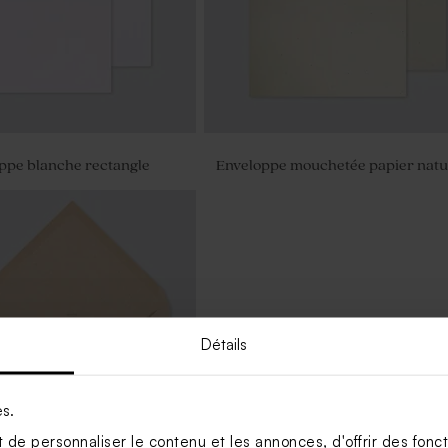
oppe blanche rectangle
Enveloppe mouchetée papier natu
Détails
es.
de personnaliser le contenu et les annonces, d'offrir des foncti