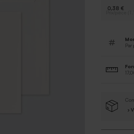
0,38 €
Prix/pièce (T.
Mo
Par 
For
17,
Com
› 