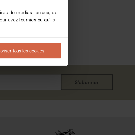
aires de médias sociaux, de
ur avez fournies ou qu'ils
oriser tous les cookies
S'abonner