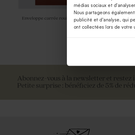
médias sociaux et d'analyser 
Nous partageons également de
Enveloppe carrée rouille
Grande enve
publicité et d'analyse, qui p
ont collectées lors de votre u
Abonnez-vous à la newsletter et restez 
Petite surprise : bénéficiez de 5% de réd