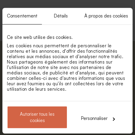
Consentement
Détails
À propos des cookies
Voir toute la collection Enveloppe
Ce site web utilise des cookies.
Les cookies nous permettent de personnaliser le
contenu et les annonces, d'offrir des fonctionnalités
Abonnez-vous à la newsletter et restez
relatives aux médias sociaux et d'analyser notre trafic.
informé. Petite surprise : bénéficiez de 5%
Nous partageons également des informations sur
l'utilisation de notre site avec nos partenaires de
de réduction.
médias sociaux, de publicité et d'analyse, qui peuvent
Prénom
combiner celles-ci avec d'autres informations que vous
leur avez fournies ou qu'ils ont collectées lors de votre
utilisation de leurs services.
E-mail
Autoriser tous les
Personnaliser
S'abonner
cookies