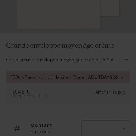
Grande enveloppe moyen âge crème
Cette grande enveloppe moyen âge crème (16.6 x
20.6cm) sera idéale pour envoyer votre faire part
mariage de manière élégante et chic.
15% offerts* sur tout le site | Code :
AOUTDAYS26
0,46 €
Afficher les prix
Prix/pièce (T.T.C.)
Montant
Par pièce