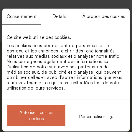
Consentement
Détails
À propos des cookies
Voir toute la collection Enveloppe
Ce site web utilise des cookies.
Les cookies nous permettent de personnaliser le
contenu et les annonces, d'offrir des fonctionnalités
Abonnez-vous à la newsletter et restez
relatives aux médias sociaux et d'analyser notre trafic.
informé. Petite surprise : bénéficiez de 5%
Nous partageons également des informations sur
l'utilisation de notre site avec nos partenaires de
de réduction.
médias sociaux, de publicité et d'analyse, qui peuvent
Prénom
combiner celles-ci avec d'autres informations que vous
leur avez fournies ou qu'ils ont collectées lors de votre
utilisation de leurs services.
E-mail
Autoriser tous les
Personnaliser
S'abonner
cookies