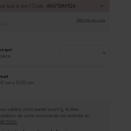
ur tout le site | Code :
AOUTDAYS26
Afficher les prix
T.C.)
ntant
pièce
mat
00 cm x 11,00 cm
ous validez votre panier avant
h
, la date
xpédition de votre commande est estimée au
08/2026