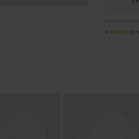
› 
92 %