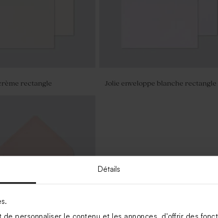
crème rectangle
Jolie enveloppe blanche rectangle
Détails
es.
de personnaliser le contenu et les annonces, d'offrir des foncti