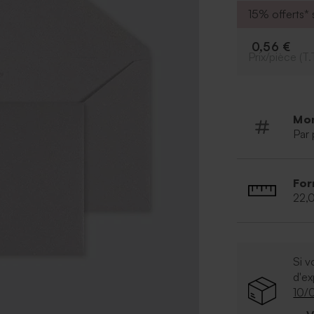
15% offerts* s
0,56 €
Prix/pièce (T.
Mo
Par 
For
22,
Si v
d'e
10/