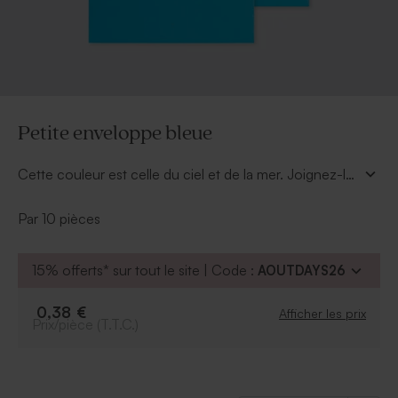
Petite enveloppe bleue
Cette couleur est celle du ciel et de la mer. Joignez-là
à vos envois postaux pour charmer vos destinataires.
Par 10 pièces
15% offerts* sur tout le site | Code :
AOUTDAYS26
0,38 €
Afficher les prix
Prix/pièce (T.T.C.)