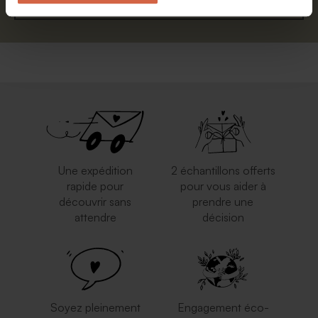
S'abonner
Une expédition
2 échantillons offerts
rapide pour
pour vous aider à
découvrir sans
prendre une
attendre
décision
Soyez pleinement
Engagement éco-