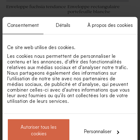
Enveloppe fuchsia tendance
Enveloppe rectangulaire
portefeuille blanche
Consentement
Détails
À propos des cookies
Voir toute la collection Enveloppe
Ce site web utilise des cookies.
Les cookies nous permettent de personnaliser le
contenu et les annonces, d'offrir des fonctionnalités
relatives aux médias sociaux et d'analyser notre trafic.
Abonnez-vous à la newsletter et restez
Nous partageons également des informations sur
l'utilisation de notre site avec nos partenaires de
informé. Petite surprise : bénéficiez de 5%
médias sociaux, de publicité et d'analyse, qui peuvent
de réduction.
combiner celles-ci avec d'autres informations que vous
leur avez fournies ou qu'ils ont collectées lors de votre
Prénom
utilisation de leurs services.
E-mail
Autoriser tous les
Personnaliser
cookies