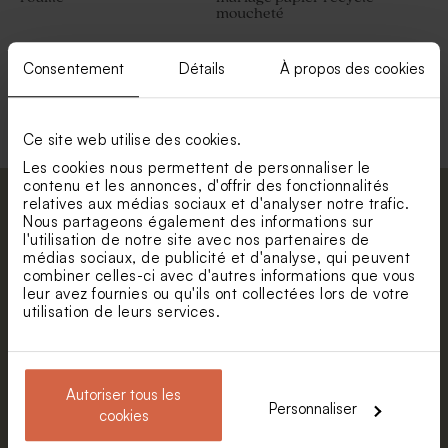
moucheté
Consentement
Détails
À propos des cookies
Voir toute la collection Enveloppe
Ce site web utilise des cookies.
Les cookies nous permettent de personnaliser le
contenu et les annonces, d'offrir des fonctionnalités
relatives aux médias sociaux et d'analyser notre trafic.
Abonnez-vous à la newsletter et restez
Nous partageons également des informations sur
informé. Petite surprise : bénéficiez de 5%
l'utilisation de notre site avec nos partenaires de
de réduction.
médias sociaux, de publicité et d'analyse, qui peuvent
combiner celles-ci avec d'autres informations que vous
Prénom
leur avez fournies ou qu'ils ont collectées lors de votre
utilisation de leurs services.
E-mail
Autoriser tous les
Personnaliser
cookies
S'abonner