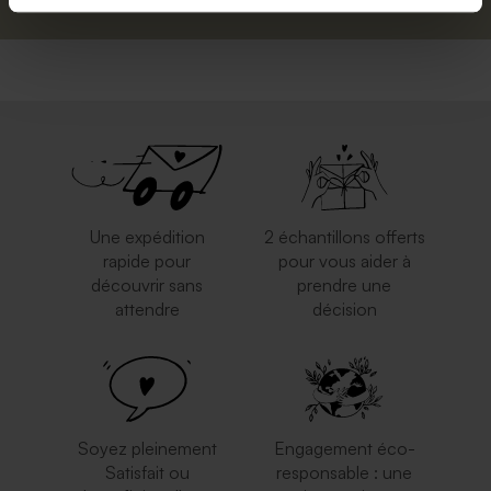
Une expédition
2 échantillons offerts
rapide pour
pour vous aider à
découvrir sans
prendre une
attendre
décision
Soyez pleinement
Engagement éco-
Satisfait ou
responsable : une